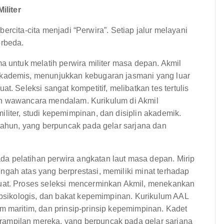
iliter
ercita-cita menjadi “Perwira”. Setiap jalur melayani
erbeda.
a untuk melatih perwira militer masa depan. Akmil
akademis, menunjukkan kebugaran jasmani yang luar
t. Seleksi sangat kompetitif, melibatkan tes tertulis
 dan wawancara mendalam. Kurikulum di Akmil
liter, studi kepemimpinan, dan disiplin akademik.
 tahun, yang berpuncak pada gelar sarjana dan
da pelatihan perwira angkatan laut masa depan. Mirip
gah atas yang berprestasi, memiliki minat terhadap
uat. Proses seleksi mencerminkan Akmil, menekankan
s psikologis, dan bakat kepemimpinan. Kurikulum AAL
m maritim, dan prinsip-prinsip kepemimpinan. Kadet
ampilan mereka, yang berpuncak pada gelar sarjana