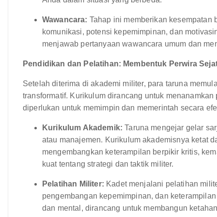
Wawancara:
Tahap ini memberikan kesempatan 
komunikasi, potensi kepemimpinan, dan motivasin
menjawab pertanyaan wawancara umum dan meneliti
Pendidikan dan Pelatihan: Membentuk Perwira Sejat
Setelah diterima di akademi militer, para taruna memul
transformatif. Kurikulum dirancang untuk menanamkan p
diperlukan untuk memimpin dan memerintah secara efek
Kurikulum Akademik:
Taruna mengejar gelar sarja
atau manajemen. Kurikulum akademisnya ketat d
mengembangkan keterampilan berpikir kritis,
kuat tentang strategi dan taktik militer.
Pelatihan Militer:
Kadet menjalani pelatihan milite
pengembangan kepemimpinan, dan keterampilan be
dan mental, dirancang untuk membangun ketahanan,