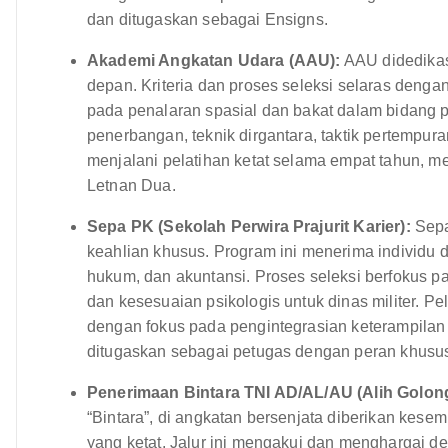
dan ditugaskan sebagai Ensigns.
Akademi Angkatan Udara (AAU):
AAU didedikas
depan. Kriteria dan proses seleksi selaras deng
pada penalaran spasial dan bakat dalam bidang 
penerbangan, teknik dirgantara, taktik pertemp
menjalani pelatihan ketat selama empat tahun, m
Letnan Dua.
Sepa PK (Sekolah Perwira Prajurit Karier):
Sepa
keahlian khusus. Program ini menerima individu d
hukum, dan akuntansi. Proses seleksi berfokus pa
dan kesesuaian psikologis untuk dinas militer. Pel
dengan fokus pada pengintegrasian keterampilan p
ditugaskan sebagai petugas dengan peran khusus
Penerimaan Bintara TNI AD/AL/AU (Alih Golon
“Bintara”, di angkatan bersenjata diberikan kese
yang ketat. Jalur ini mengakui dan menghargai 