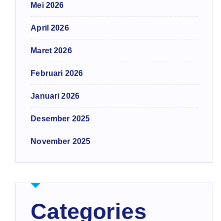
Mei 2026
April 2026
Maret 2026
Februari 2026
Januari 2026
Desember 2025
November 2025
Categories