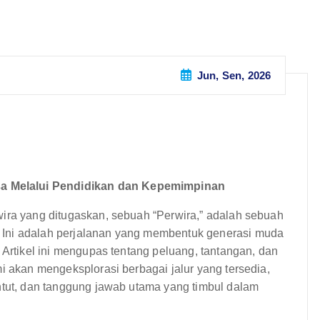
Jun, Sen, 2026
a Melalui Pendidikan dan Kepemimpinan
wira yang ditugaskan, sebuah “Perwira,” adalah sebuah
 Ini adalah perjalanan yang membentuk generasi muda
 Artikel ini mengupas tentang peluang, tantangan, dan
i akan mengeksplorasi berbagai jalur yang tersedia,
ntut, dan tanggung jawab utama yang timbul dalam