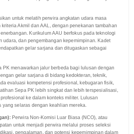
ikan untuk melatih perwira angkatan udara masa
an kriteria Akmil dan AAL, dengan penekanan tambahan
penerbangan. Kurikulum AAU berfokus pada teknologi
uran udara, dan pengembangan kepemimpinan. Kadet
endapatkan gelar sarjana dan ditugaskan sebagai
 PK menawarkan jalur berbeda bagi lulusan dengan
engan gelar sarjana di bidang kedokteran, teknik,
da evaluasi kompetensi profesional, kebugaran fisik,
atihan Sepa PK lebih singkat dan lebih terspesialisasi,
rofesional ke dalam konteks militer. Lulusan
 yang selaras dengan keahlian mereka.
gan):
Perwira Non-Komisi Luar Biasa (NCO), atau
mpatan untuk menjadi perwira melalui proses seleksi
dedikasi, pengalaman, dan potensi kepemimpinan dalam