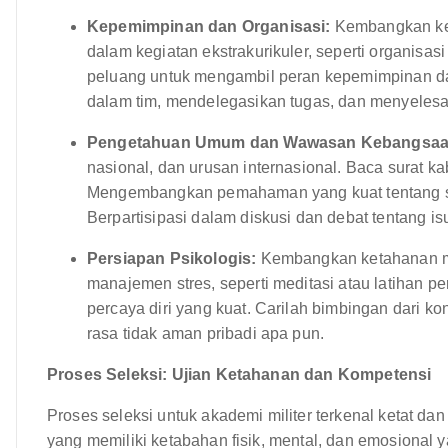
Kepemimpinan dan Organisasi:
Kembangkan ket
dalam kegiatan ekstrakurikuler, seperti organisa
peluang untuk mengambil peran kepemimpinan dan 
dalam tim, mendelegasikan tugas, dan menyelesaik
Pengetahuan Umum dan Wawasan Kebangsaa
nasional, dan urusan internasional. Baca surat kab
Mengembangkan pemahaman yang kuat tentang seja
Berpartisipasi dalam diskusi dan debat tentang isu
Persiapan Psikologis:
Kembangkan ketahanan me
manajemen stres, seperti meditasi atau latihan 
percaya diri yang kuat. Carilah bimbingan dari k
rasa tidak aman pribadi apa pun.
Proses Seleksi: Ujian Ketahanan dan Kompetensi
Proses seleksi untuk akademi militer terkenal ketat dan
yang memiliki ketabahan fisik, mental, dan emosional 