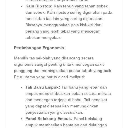
Kain Ripstop:
Kain tenun yang tahan sobek
dan sobek. Kain ripstop sering digunakan pada
ransel dan tas lain yang sering digunakan.
Biasanya menggunakan pola kisi-kisi dari
benang yang lebih tebal yang mencegah
robekan menyebar.
Pertimbangan Ergonomis:
Memilih tas sekolah yang dirancang secara
ergonomis sangat penting untuk mencegah sakit
punggung dan meningkatkan postur tubuh yang baik.
Fitur utama yang harus dicari meliputi:
Tali Bahu Empuk:
Tali bahu yang lebar dan
empuk mendistribusikan beban secara merata
dan mencegah terjepit di bahu. Tali pengikat
yang dapat disesuaikan memungkinkan
penyesuaian yang disesuaikan.
Panel Belakang Empuk:
Panel belakang
empuk memberikan bantalan dan dukungan