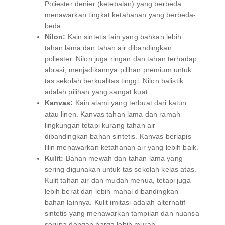
Poliester denier (ketebalan) yang berbeda
menawarkan tingkat ketahanan yang berbeda-
beda.
Nilon:
Kain sintetis lain yang bahkan lebih
tahan lama dan tahan air dibandingkan
poliester. Nilon juga ringan dan tahan terhadap
abrasi, menjadikannya pilihan premium untuk
tas sekolah berkualitas tinggi. Nilon balistik
adalah pilihan yang sangat kuat.
Kanvas:
Kain alami yang terbuat dari katun
atau linen. Kanvas tahan lama dan ramah
lingkungan tetapi kurang tahan air
dibandingkan bahan sintetis. Kanvas berlapis
lilin menawarkan ketahanan air yang lebih baik.
Kulit:
Bahan mewah dan tahan lama yang
sering digunakan untuk tas sekolah kelas atas.
Kulit tahan air dan mudah menua, tetapi juga
lebih berat dan lebih mahal dibandingkan
bahan lainnya. Kulit imitasi adalah alternatif
sintetis yang menawarkan tampilan dan nuansa
serupa dengan harga lebih murah.