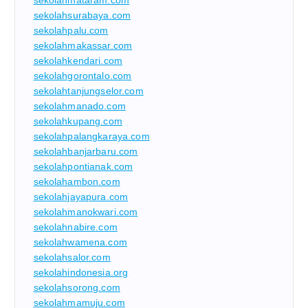
sekolahmataram.com
sekolahsurabaya.com
sekolahpalu.com
sekolahmakassar.com
sekolahkendari.com
sekolahgorontalo.com
sekolahtanjungselor.com
sekolahmanado.com
sekolahkupang.com
sekolahpalangkaraya.com
sekolahbanjarbaru.com
sekolahpontianak.com
sekolahambon.com
sekolahjayapura.com
sekolahmanokwari.com
sekolahnabire.com
sekolahwamena.com
sekolahsalor.com
sekolahindonesia.org
sekolahsorong.com
sekolahmamuju.com