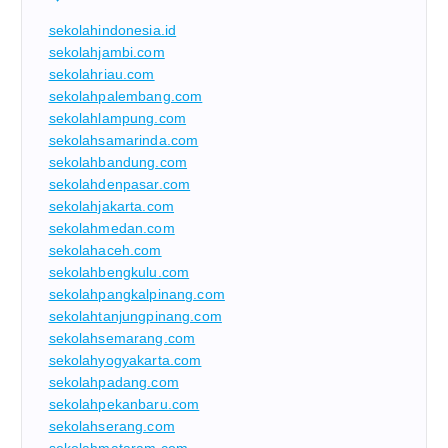
sekolahindonesia.id
sekolahjambi.com
sekolahriau.com
sekolahpalembang.com
sekolahlampung.com
sekolahsamarinda.com
sekolahbandung.com
sekolahdenpasar.com
sekolahjakarta.com
sekolahmedan.com
sekolahaceh.com
sekolahbengkulu.com
sekolahpangkalpinang.com
sekolahtanjungpinang.com
sekolahsemarang.com
sekolahyogyakarta.com
sekolahpadang.com
sekolahpekanbaru.com
sekolahserang.com