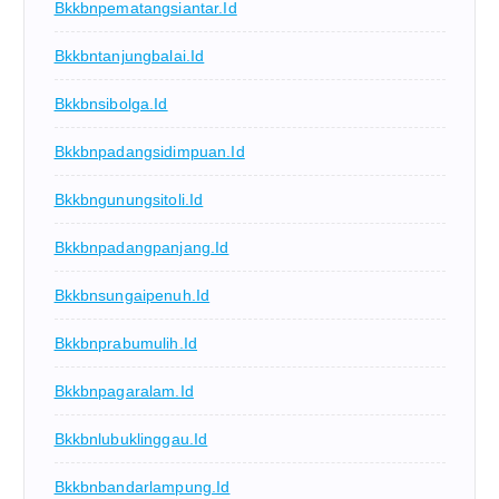
Bkkbnpematangsiantar.id
Bkkbntanjungbalai.id
Bkkbnsibolga.id
Bkkbnpadangsidimpuan.id
Bkkbngunungsitoli.id
Bkkbnpadangpanjang.id
Bkkbnsungaipenuh.id
Bkkbnprabumulih.id
Bkkbnpagaralam.id
Bkkbnlubuklinggau.id
Bkkbnbandarlampung.id