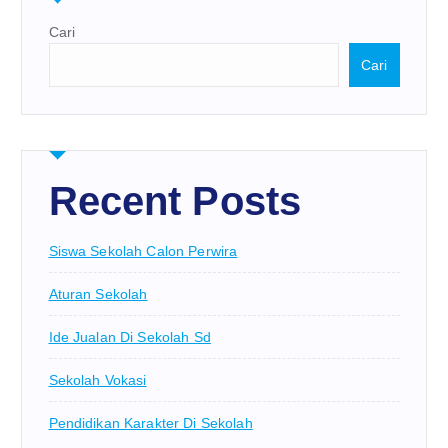
Cari
Cari
Recent Posts
Siswa Sekolah Calon Perwira
Aturan Sekolah
Ide Jualan Di Sekolah Sd
Sekolah Vokasi
Pendidikan Karakter Di Sekolah