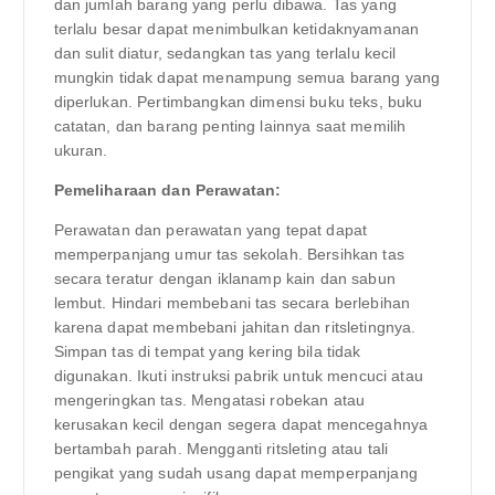
dan jumlah barang yang perlu dibawa. Tas yang
terlalu besar dapat menimbulkan ketidaknyamanan
dan sulit diatur, sedangkan tas yang terlalu kecil
mungkin tidak dapat menampung semua barang yang
diperlukan. Pertimbangkan dimensi buku teks, buku
catatan, dan barang penting lainnya saat memilih
ukuran.
Pemeliharaan dan Perawatan:
Perawatan dan perawatan yang tepat dapat
memperpanjang umur tas sekolah. Bersihkan tas
secara teratur dengan iklanamp kain dan sabun
lembut. Hindari membebani tas secara berlebihan
karena dapat membebani jahitan dan ritsletingnya.
Simpan tas di tempat yang kering bila tidak
digunakan. Ikuti instruksi pabrik untuk mencuci atau
mengeringkan tas. Mengatasi robekan atau
kerusakan kecil dengan segera dapat mencegahnya
bertambah parah. Mengganti ritsleting atau tali
pengikat yang sudah usang dapat memperpanjang