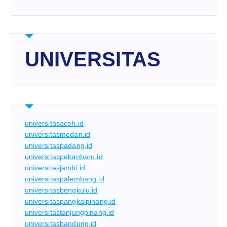
UNIVERSITAS
universitasaceh.id
universitasmedan.id
universitaspadang.id
universitaspekanbaru.id
universitasjambi.id
universitaspalembang.id
universitasbengkulu.id
universitaspangkalpinang.id
universitastanjungpinang.id
universitasbandung.id