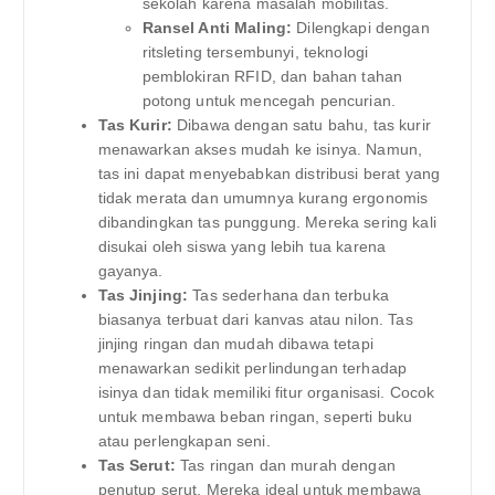
sekolah karena masalah mobilitas.
Ransel Anti Maling:
Dilengkapi dengan
ritsleting tersembunyi, teknologi
pemblokiran RFID, dan bahan tahan
potong untuk mencegah pencurian.
Tas Kurir:
Dibawa dengan satu bahu, tas kurir
menawarkan akses mudah ke isinya. Namun,
tas ini dapat menyebabkan distribusi berat yang
tidak merata dan umumnya kurang ergonomis
dibandingkan tas punggung. Mereka sering kali
disukai oleh siswa yang lebih tua karena
gayanya.
Tas Jinjing:
Tas sederhana dan terbuka
biasanya terbuat dari kanvas atau nilon. Tas
jinjing ringan dan mudah dibawa tetapi
menawarkan sedikit perlindungan terhadap
isinya dan tidak memiliki fitur organisasi. Cocok
untuk membawa beban ringan, seperti buku
atau perlengkapan seni.
Tas Serut:
Tas ringan dan murah dengan
penutup serut. Mereka ideal untuk membawa