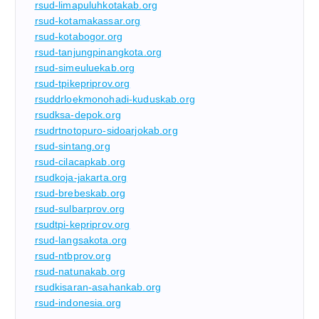
rsud-limapuluhkotakab.org
rsud-kotamakassar.org
rsud-kotabogor.org
rsud-tanjungpinangkota.org
rsud-simeuluekab.org
rsud-tpikepriprov.org
rsuddrloekmonohadi-kuduskab.org
rsudksa-depok.org
rsudrtnotopuro-sidoarjokab.org
rsud-sintang.org
rsud-cilacapkab.org
rsudkoja-jakarta.org
rsud-brebeskab.org
rsud-sulbarprov.org
rsudtpi-kepriprov.org
rsud-langsakota.org
rsud-ntbprov.org
rsud-natunakab.org
rsudkisaran-asahankab.org
rsud-indonesia.org