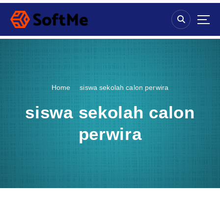
S
k
i
p
t
o
c
o
Home
siswa sekolah calon perwira
n
t
siswa sekolah calon
e
n
perwira
t