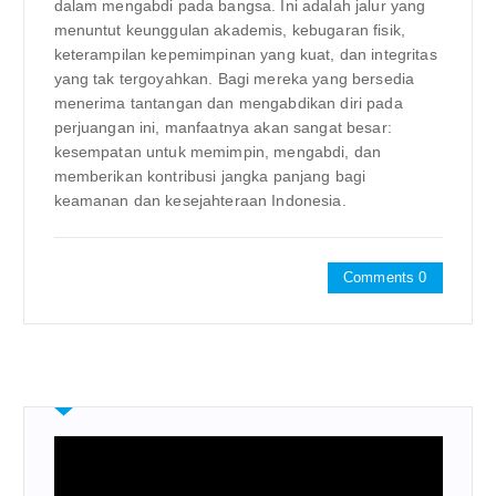
dalam mengabdi pada bangsa. Ini adalah jalur yang
menuntut keunggulan akademis, kebugaran fisik,
keterampilan kepemimpinan yang kuat, dan integritas
yang tak tergoyahkan. Bagi mereka yang bersedia
menerima tantangan dan mengabdikan diri pada
perjuangan ini, manfaatnya akan sangat besar:
kesempatan untuk memimpin, mengabdi, dan
memberikan kontribusi jangka panjang bagi
keamanan dan kesejahteraan Indonesia.
Comments 0