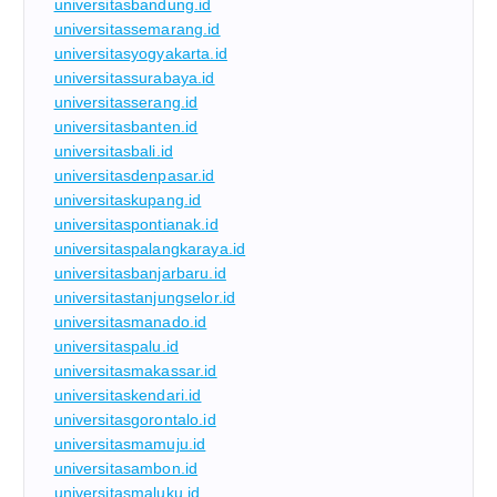
universitasbandung.id
universitassemarang.id
universitasyogyakarta.id
universitassurabaya.id
universitasserang.id
universitasbanten.id
universitasbali.id
universitasdenpasar.id
universitaskupang.id
universitaspontianak.id
universitaspalangkaraya.id
universitasbanjarbaru.id
universitastanjungselor.id
universitasmanado.id
universitaspalu.id
universitasmakassar.id
universitaskendari.id
universitasgorontalo.id
universitasmamuju.id
universitasambon.id
universitasmaluku.id