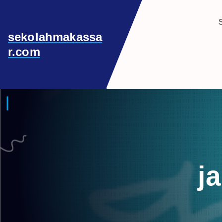
S
k
i
sekolahmakassa
p
r.com
t
o
c
o
n
t
e
n
t
j