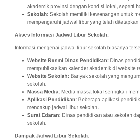
akademik provinsi dengan kondisi lokal, seperti h
Sekolah:
Sekolah memiliki kewenangan untuk men
mempengaruhi jadwal libur yang telah ditetapkan 
Akses Informasi Jadwal Libur Sekolah:
Informasi mengenai jadwal libur sekolah biasanya ters
Website Resmi Dinas Pendidikan:
Dinas pendid
mempublikasikan kalender akademik di website r
Website Sekolah:
Banyak sekolah yang mengumu
sekolah.
Massa Media:
Media massa lokal seringkali memb
Aplikasi Pendidikan:
Beberapa aplikasi pendidik
mencakup jadwal libur sekolah.
Surat Edaran:
Dinas pendidikan atau sekolah da
sekolah.
Dampak Jadwal Libur Sekolah: