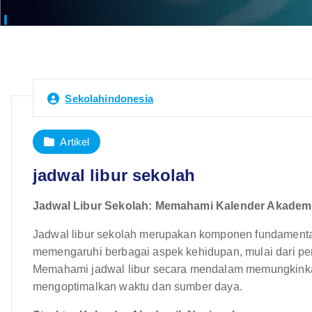
Sekolahindonesia
Artikel
jadwal libur sekolah
Jadwal Libur Sekolah: Memahami Kalender Akade
Jadwal libur sekolah merupakan komponen fundamental
memengaruhi berbagai aspek kehidupan, mulai dari per
Memahami jadwal libur secara mendalam memungkinkan 
mengoptimalkan waktu dan sumber daya.