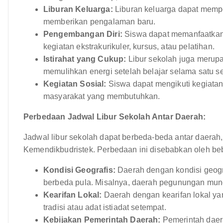
Liburan Keluarga:
Liburan keluarga dapat mempe
memberikan pengalaman baru.
Pengembangan Diri:
Siswa dapat memanfaatkan 
kegiatan ekstrakurikuler, kursus, atau pelatihan.
Istirahat yang Cukup:
Libur sekolah juga merupa
memulihkan energi setelah belajar selama satu s
Kegiatan Sosial:
Siswa dapat mengikuti kegiatan
masyarakat yang membutuhkan.
Perbedaan Jadwal Libur Sekolah Antar Daerah:
Jadwal libur sekolah dapat berbeda-beda antar daera
Kemendikbudristek. Perbedaan ini disebabkan oleh beb
Kondisi Geografis:
Daerah dengan kondisi geogra
berbeda pula. Misalnya, daerah pegunungan mungk
Kearifan Lokal:
Daerah dengan kearifan lokal ya
tradisi atau adat istiadat setempat.
Kebijakan Pemerintah Daerah:
Pemerintah daer