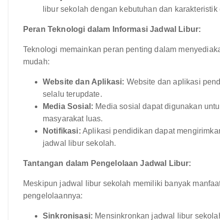
libur sekolah dengan kebutuhan dan karakteristik
Peran Teknologi dalam Informasi Jadwal Libur:
Teknologi memainkan peran penting dalam menyediakan 
mudah:
Website dan Aplikasi:
Website dan aplikasi pend
selalu terupdate.
Media Sosial:
Media sosial dapat digunakan untu
masyarakat luas.
Notifikasi:
Aplikasi pendidikan dapat mengirimkan
jadwal libur sekolah.
Tantangan dalam Pengelolaan Jadwal Libur:
Meskipun jadwal libur sekolah memiliki banyak manfaa
pengelolaannya:
Sinkronisasi:
Mensinkronkan jadwal libur sekolah