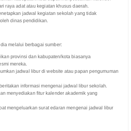
ari raya adat atau kegiatan khusus daerah.
etapkan jadwal kegiatan sekolah yang tidak
oleh dinas pendidikan.
edia melalui berbagai sumber:
ikan provinsi dan kabupaten/kota biasanya
esmi mereka.
mkan jadwal libur di website atau papan pengumuman
eritakan informasi mengenai jadwal libur sekolah.
an menyediakan fitur kalender akademik yang
pat mengeluarkan surat edaran mengenai jadwal libur