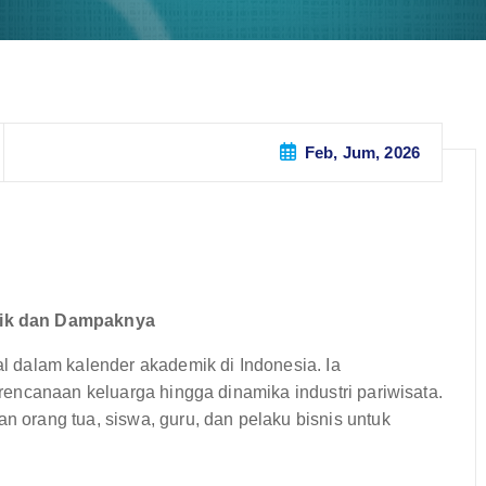
Feb, Jum, 2026
mik dan Dampaknya
 dalam kalender akademik di Indonesia. Ia
encanaan keluarga hingga dinamika industri pariwisata.
orang tua, siswa, guru, dan pelaku bisnis untuk