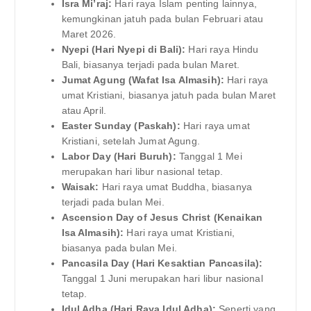
Isra Mi’raj:
Hari raya Islam penting lainnya,
kemungkinan jatuh pada bulan Februari atau
Maret 2026.
Nyepi (Hari Nyepi di Bali):
Hari raya Hindu
Bali, biasanya terjadi pada bulan Maret.
Jumat Agung (Wafat Isa Almasih):
Hari raya
umat Kristiani, biasanya jatuh pada bulan Maret
atau April.
Easter Sunday (Paskah):
Hari raya umat
Kristiani, setelah Jumat Agung.
Labor Day (Hari Buruh):
Tanggal 1 Mei
merupakan hari libur nasional tetap.
Waisak:
Hari raya umat Buddha, biasanya
terjadi pada bulan Mei.
Ascension Day of Jesus Christ (Kenaikan
Isa Almasih):
Hari raya umat Kristiani,
biasanya pada bulan Mei.
Pancasila Day (Hari Kesaktian Pancasila):
Tanggal 1 Juni merupakan hari libur nasional
tetap.
Idul Adha (Hari Raya Idul Adha):
Seperti yang