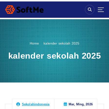
S
k
i
p
t
o
c
o
Home
kalender sekolah 2025
n
t
kalender sekolah 2025
e
n
t
Mar, Ming, 2026
Sekolahindonesia