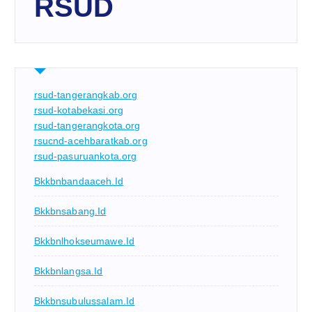
RSUD
rsud-tangerangkab.org
rsud-kotabekasi.org
rsud-tangerangkota.org
rsucnd-acehbaratkab.org
rsud-pasuruankota.org
Bkkbnbandaaceh.id
Bkkbnsabang.id
Bkkbnlhokseumawe.id
Bkkbnlangsa.id
Bkkbnsubulussalam.id