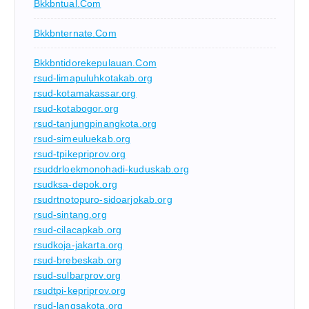
Bkkbntual.com
Bkkbnternate.com
Bkkbntidorekepulauan.com
rsud-limapuluhkotakab.org
rsud-kotamakassar.org
rsud-kotabogor.org
rsud-tanjungpinangkota.org
rsud-simeuluekab.org
rsud-tpikepriprov.org
rsuddrloekmonohadi-kuduskab.org
rsudksa-depok.org
rsudrtnotopuro-sidoarjokab.org
rsud-sintang.org
rsud-cilacapkab.org
rsudkoja-jakarta.org
rsud-brebeskab.org
rsud-sulbarprov.org
rsudtpi-kepriprov.org
rsud-langsakota.org