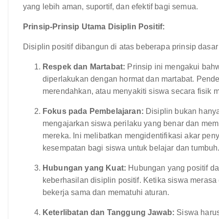
yang lebih aman, suportif, dan efektif bagi semua.
Prinsip-Prinsip Utama Disiplin Positif:
Disiplin positif dibangun di atas beberapa prinsip da
Respek dan Martabat:
Prinsip ini mengakui bahw
diperlakukan dengan hormat dan martabat. Pende
merendahkan, atau menyakiti siswa secara fisik
Fokus pada Pembelajaran:
Disiplin bukan hanya
mengajarkan siswa perilaku yang benar dan mem
mereka. Ini melibatkan mengidentifikasi akar pe
kesempatan bagi siswa untuk belajar dan tumbuh
Hubungan yang Kuat:
Hubungan yang positif dan
keberhasilan disiplin positif. Ketika siswa mera
bekerja sama dan mematuhi aturan.
Keterlibatan dan Tanggung Jawab:
Siswa harus