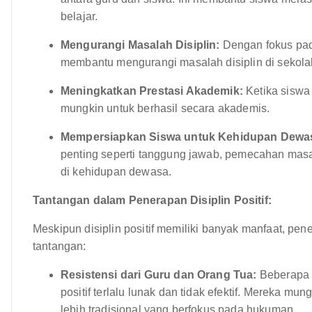
belajar.
Mengurangi Masalah Disiplin:
Dengan fokus pada
membantu mengurangi masalah disiplin di sekola
Meningkatkan Prestasi Akademik:
Ketika siswa
mungkin untuk berhasil secara akademis.
Mempersiapkan Siswa untuk Kehidupan Dewa
penting seperti tanggung jawab, pemecahan masal
di kehidupan dewasa.
Tantangan dalam Penerapan Disiplin Positif:
Meskipun disiplin positif memiliki banyak manfaat, p
tantangan:
Resistensi dari Guru dan Orang Tua:
Beberapa g
positif terlalu lunak dan tidak efektif. Mereka mu
lebih tradisional yang berfokus pada hukuman.