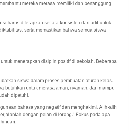
ni membantu mereka merasa memiliki dan bertanggung
si harus diterapkan secara konsisten dan adil untuk
diktabilitas, serta memastikan bahwa semua siswa
untuk menerapkan disiplin positif di sekolah. Beberapa
ibatkan siswa dalam proses pembuatan aturan kelas.
ka butuhkan untuk merasa aman, nyaman, dan mampu
udah dipatuhi.
gunaan bahasa yang negatif dan menghakimi. Alih-alih
Berjalanlah dengan pelan di lorong.” Fokus pada apa
hindari.