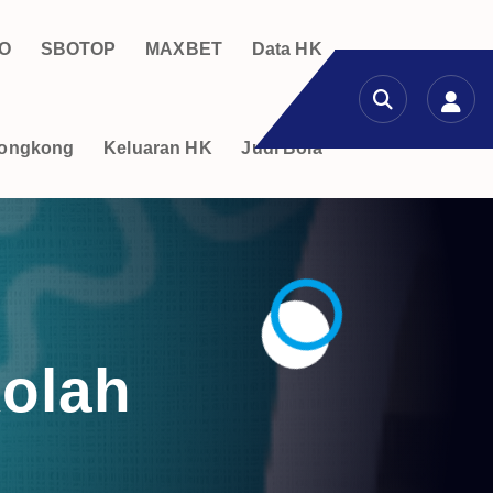
O
SBOTOP
MAXBET
Data HK
Hongkong
Keluaran HK
Judi Bola
kolah