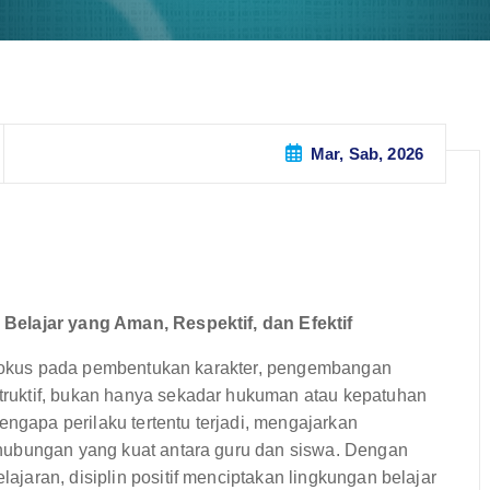
Mar, Sab, 2026
Belajar yang Aman, Respektif, dan Efektif
erfokus pada pembentukan karakter, pengembangan
ruktif, bukan hanya sekadar hukuman atau kepatuhan
apa perilaku tertentu terjadi, mengajarkan
hubungan yang kuat antara guru dan siswa. Dengan
aran, disiplin positif menciptakan lingkungan belajar