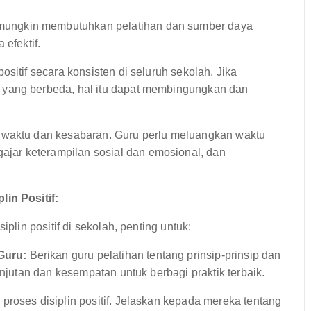
ungkin membutuhkan pelatihan dan sumber daya
 efektif.
sitif secara konsisten di seluruh sekolah. Jika
 yang berbeda, hal itu dapat membingungkan dan
 waktu dan kesabaran. Guru perlu meluangkan waktu
ar keterampilan sosial dan emosional, dan
in Positif:
in positif di sekolah, penting untuk:
Guru:
Berikan guru pelatihan tentang prinsip-prinsip dan
anjutan dan kesempatan untuk berbagi praktik terbaik.
proses disiplin positif. Jelaskan kepada mereka tentang