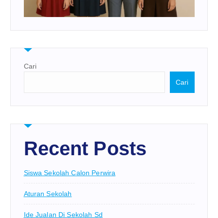
Cari
Cari
Recent Posts
Siswa Sekolah Calon Perwira
Aturan Sekolah
Ide Jualan Di Sekolah Sd