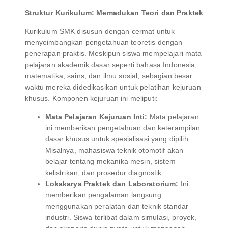
Struktur Kurikulum: Memadukan Teori dan Praktek
Kurikulum SMK disusun dengan cermat untuk
menyeimbangkan pengetahuan teoretis dengan
penerapan praktis. Meskipun siswa mempelajari mata
pelajaran akademik dasar seperti bahasa Indonesia,
matematika, sains, dan ilmu sosial, sebagian besar
waktu mereka didedikasikan untuk pelatihan kejuruan
khusus. Komponen kejuruan ini meliputi:
Mata Pelajaran Kejuruan Inti:
Mata pelajaran
ini memberikan pengetahuan dan keterampilan
dasar khusus untuk spesialisasi yang dipilih.
Misalnya, mahasiswa teknik otomotif akan
belajar tentang mekanika mesin, sistem
kelistrikan, dan prosedur diagnostik.
Lokakarya Praktek dan Laboratorium:
Ini
memberikan pengalaman langsung
menggunakan peralatan dan teknik standar
industri. Siswa terlibat dalam simulasi, proyek,