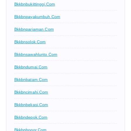
Bkkbnbukittinggi.com
Bkkbnpayakumbuh.com
Bkkbnpariaman.com
Bkkbnsolok.com
Bkkbnsawahlunto.com
Bkkbndumai.com
Bkkbnbatam.com
Bkkbncimahi.com
Bkkbnbekasi.com
Bkkbndepok.com
Bkkbnbogor.com