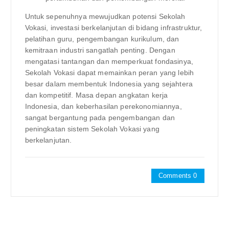
Untuk sepenuhnya mewujudkan potensi Sekolah
Vokasi, investasi berkelanjutan di bidang infrastruktur,
pelatihan guru, pengembangan kurikulum, dan
kemitraan industri sangatlah penting. Dengan
mengatasi tantangan dan memperkuat fondasinya,
Sekolah Vokasi dapat memainkan peran yang lebih
besar dalam membentuk Indonesia yang sejahtera
dan kompetitif. Masa depan angkatan kerja
Indonesia, dan keberhasilan perekonomiannya,
sangat bergantung pada pengembangan dan
peningkatan sistem Sekolah Vokasi yang
berkelanjutan.
Comments 0