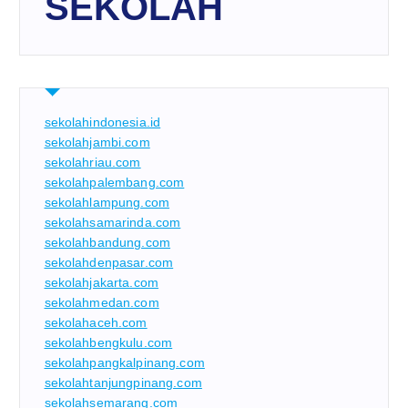
SEKOLAH
sekolahindonesia.id
sekolahjambi.com
sekolahriau.com
sekolahpalembang.com
sekolahlampung.com
sekolahsamarinda.com
sekolahbandung.com
sekolahdenpasar.com
sekolahjakarta.com
sekolahmedan.com
sekolahaceh.com
sekolahbengkulu.com
sekolahpangkalpinang.com
sekolahtanjungpinang.com
sekolahsemarang.com