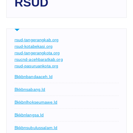
RSUD
rsud-tangerangkab.org
rsud-kotabekasi.org
rsud-tangerangkota.org
rsucnd-acehbaratkab.org
rsud-pasuruankota.org
Bkkbnbandaaceh.id
Bkkbnsabang.id
Bkkbnlhokseumawe.id
Bkkbnlangsa.id
Bkkbnsubulussalam.id