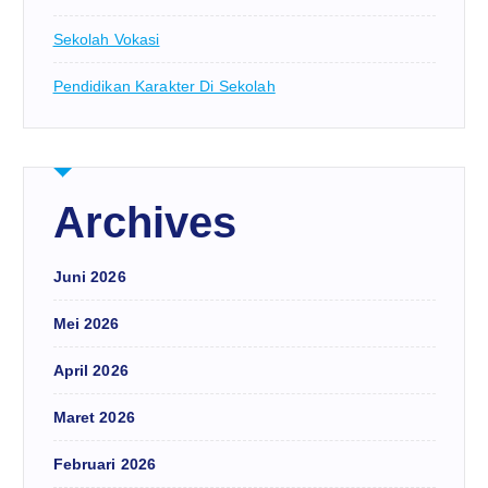
Sekolah Vokasi
Pendidikan Karakter Di Sekolah
Archives
Juni 2026
Mei 2026
April 2026
Maret 2026
Februari 2026