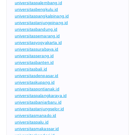
universitaspalembang.id
universitasbengkulu.id
universitaspangkalpinang.id
universitastanjungpinang.id
universitasbandung.id
universitassemarang.id
universitasyogyakarta.id
universitassurabaya.id
universitasserang.id
universitasbanten.id
universitasbali.id
universitasdenpasar.id
universitaskupang.id
universitaspontianak.id
universitaspalangkaraya.id
universitasbanjarbaru.id
universitastanjungselor.id
universitasmanado.id
universitaspalu.id
universitasmakassar.id