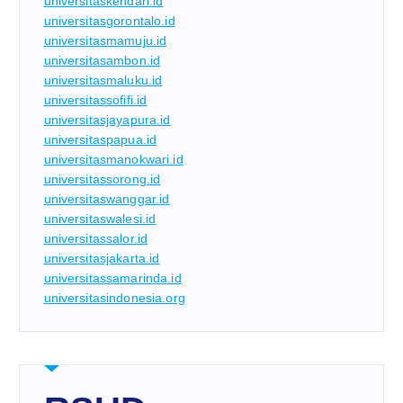
universitaskendari.id
universitasgorontalo.id
universitasmamuju.id
universitasambon.id
universitasmaluku.id
universitassofifi.id
universitasjayapura.id
universitaspapua.id
universitasmanokwari.id
universitassorong.id
universitaswanggar.id
universitaswalesi.id
universitassalor.id
universitasjakarta.id
universitassamarinda.id
universitasindonesia.org