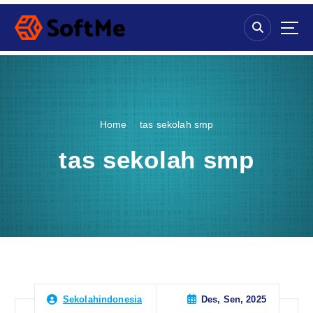
S
k
i
p
t
o
c
o
Home
tas sekolah smp
n
t
tas sekolah smp
e
n
t
Des, Sen, 2025
Sekolahindonesia