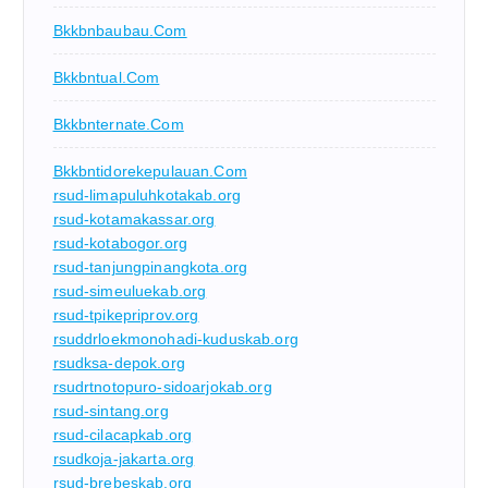
Bkkbnbaubau.com
Bkkbntual.com
Bkkbnternate.com
Bkkbntidorekepulauan.com
rsud-limapuluhkotakab.org
rsud-kotamakassar.org
rsud-kotabogor.org
rsud-tanjungpinangkota.org
rsud-simeuluekab.org
rsud-tpikepriprov.org
rsuddrloekmonohadi-kuduskab.org
rsudksa-depok.org
rsudrtnotopuro-sidoarjokab.org
rsud-sintang.org
rsud-cilacapkab.org
rsudkoja-jakarta.org
rsud-brebeskab.org