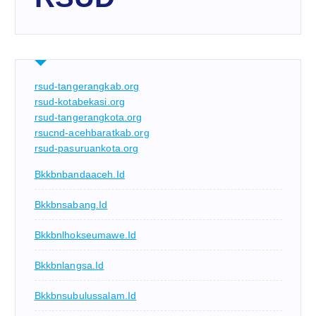
rsud-tangerangkab.org
rsud-kotabekasi.org
rsud-tangerangkota.org
rsucnd-acehbaratkab.org
rsud-pasuruankota.org
Bkkbnbandaaceh.id
Bkkbnsabang.id
Bkkbnlhokseumawe.id
Bkkbnlangsa.id
Bkkbnsubulussalam.id