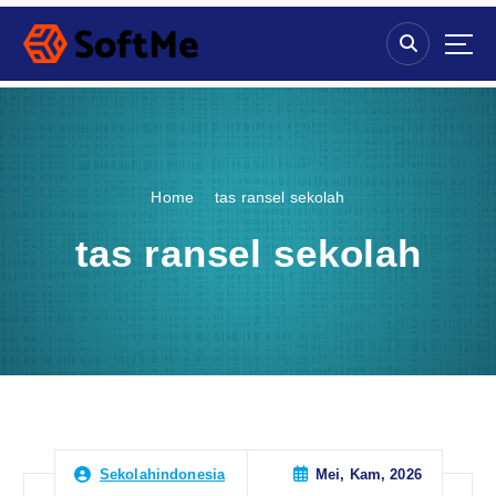
S
k
i
p
t
o
c
o
Home
tas ransel sekolah
n
t
tas ransel sekolah
e
n
t
Mei, Kam, 2026
Sekolahindonesia