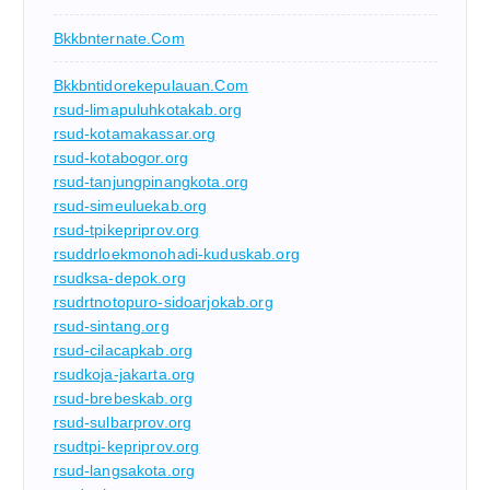
Bkkbnternate.com
Bkkbntidorekepulauan.com
rsud-limapuluhkotakab.org
rsud-kotamakassar.org
rsud-kotabogor.org
rsud-tanjungpinangkota.org
rsud-simeuluekab.org
rsud-tpikepriprov.org
rsuddrloekmonohadi-kuduskab.org
rsudksa-depok.org
rsudrtnotopuro-sidoarjokab.org
rsud-sintang.org
rsud-cilacapkab.org
rsudkoja-jakarta.org
rsud-brebeskab.org
rsud-sulbarprov.org
rsudtpi-kepriprov.org
rsud-langsakota.org