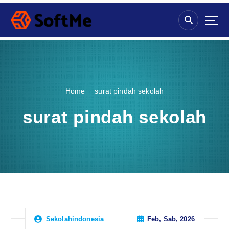
S
k
i
p
t
o
c
o
Home
surat pindah sekolah
n
t
surat pindah sekolah
e
n
t
Feb, Sab, 2026
Sekolahindonesia