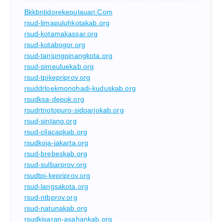
Bkkbntidorekepulauan.com
rsud-limapuluhkotakab.org
rsud-kotamakassar.org
rsud-kotabogor.org
rsud-tanjungpinangkota.org
rsud-simeuluekab.org
rsud-tpikepriprov.org
rsuddrloekmonohadi-kuduskab.org
rsudksa-depok.org
rsudrtnotopuro-sidoarjokab.org
rsud-sintang.org
rsud-cilacapkab.org
rsudkoja-jakarta.org
rsud-brebeskab.org
rsud-sulbarprov.org
rsudtpi-kepriprov.org
rsud-langsakota.org
rsud-ntbprov.org
rsud-natunakab.org
rsudkisaran-asahankab.org