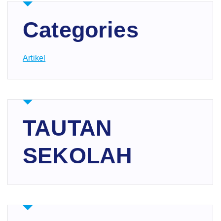
Categories
Artikel
TAUTAN
SEKOLAH