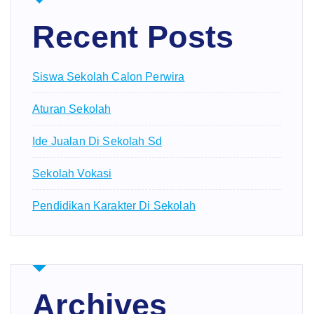
Recent Posts
Siswa Sekolah Calon Perwira
Aturan Sekolah
Ide Jualan Di Sekolah Sd
Sekolah Vokasi
Pendidikan Karakter Di Sekolah
Archives