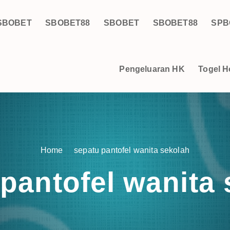
SBOBET
SBOBET88
SBOBET
SBOBET88
SPB
Pengeluaran HK
Togel 
Home
sepatu pantofel wanita sekolah
pantofel wanita