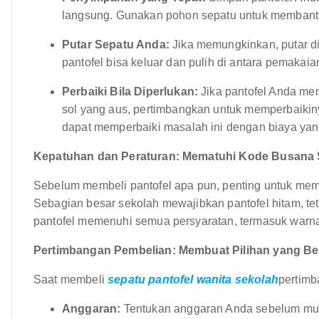
langsung. Gunakan pohon sepatu untuk memban
Putar Sepatu Anda:
Jika memungkinkan, putar di
pantofel bisa keluar dan pulih di antara pemakaia
Perbaiki Bila Diperlukan:
Jika pantofel Anda men
sol yang aus, pertimbangkan untuk memperbaikiny
dapat memperbaiki masalah ini dengan biaya yan
Kepatuhan dan Peraturan: Mematuhi Kode Busana 
Sebelum membeli pantofel apa pun, penting untuk mem
Sebagian besar sekolah mewajibkan pantofel hitam, tet
pantofel memenuhi semua persyaratan, termasuk warna
Pertimbangan Pembelian: Membuat Pilihan yang Be
Saat membeli
sepatu pantofel wanita sekolah
pertimba
Anggaran:
Tentukan anggaran Anda sebelum mulai