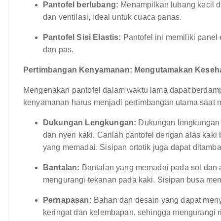
Pantofel berlubang:
Menampilkan lubang kecil di 
dan ventilasi, ideal untuk cuaca panas.
Pantofel Sisi Elastis:
Pantofel ini memiliki panel
dan pas.
Pertimbangan Kenyamanan: Mengutamakan Keseha
Mengenakan pantofel dalam waktu lama dapat berdampa
kenyamanan harus menjadi pertimbangan utama saat 
Dukungan Lengkungan:
Dukungan lengkungan y
dan nyeri kaki. Carilah pantofel dengan alas ka
yang memadai. Sisipan ortotik juga dapat ditam
Bantalan:
Bantalan yang memadai pada sol dan a
mengurangi tekanan pada kaki. Sisipan busa mem
Pernapasan:
Bahan dan desain yang dapat men
keringat dan kelembapan, sehingga mengurangi ris