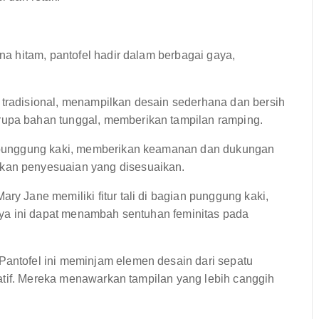
 hitam, pantofel hadir dalam berbagai gaya,
tradisional, menampilkan desain sederhana dan bersih
rupa bahan tunggal, memberikan tampilan ramping.
 punggung kaki, memberikan keamanan dan dukungan
nkan penyesuaian yang disesuaikan.
ary Jane memiliki fitur tali di bagian punggung kaki,
 Gaya ini dapat menambah sentuhan feminitas pada
Pantofel ini meminjam elemen desain dari sepatu
koratif. Mereka menawarkan tampilan yang lebih canggih