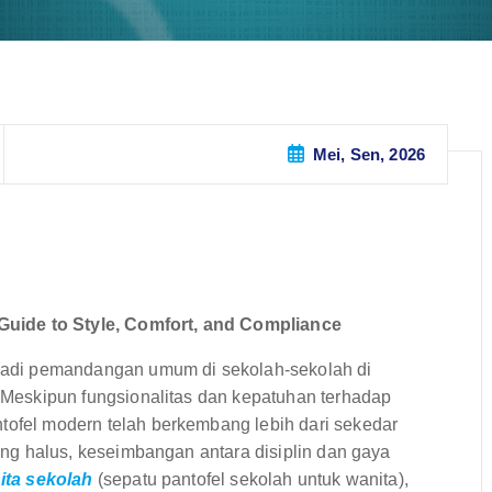
Mei, Sen, 2026
uide to Style, Comfort, and Compliance
enjadi pemandangan umum di sekolah-sekolah di
. Meskipun fungsionalitas dan kepatuhan terhadap
tofel modern telah berkembang lebih dari sekedar
yang halus, keseimbangan antara disiplin dan gaya
ita sekolah
(sepatu pantofel sekolah untuk wanita),