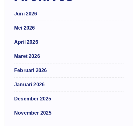
Juni 2026
Mei 2026
April 2026
Maret 2026
Februari 2026
Januari 2026
Desember 2025
November 2025