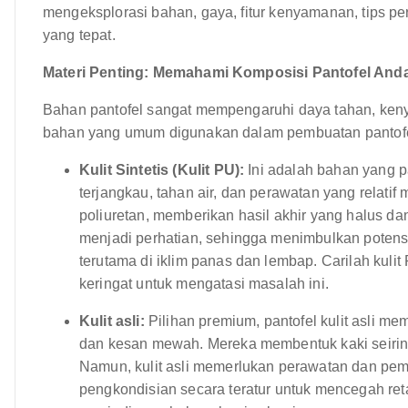
mengeksplorasi bahan, gaya, fitur kenyamanan, tips 
yang tepat.
Materi Penting: Memahami Komposisi Pantofel And
Bahan pantofel sangat mempengaruhi daya tahan, ken
bahan yang umum digunakan dalam pembuatan pantofel
Kulit Sintetis (Kulit PU):
Ini adalah bahan yang 
terjangkau, tahan air, dan perawatan yang relatif
poliuretan, memberikan hasil akhir yang halus d
menjadi perhatian, sehingga menimbulkan potens
terutama di iklim panas dan lembap. Carilah kuli
keringat untuk mengatasi masalah ini.
Kulit asli:
Pilihan premium, pantofel kulit asli m
dan kesan mewah. Mereka membentuk kaki seirin
Namun, kulit asli memerlukan perawatan dan pem
pengkondisian secara teratur untuk mencegah reta