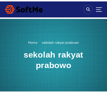
S
k
i
p
t
o
c
o
Home
sekolah rakyat prabowo
n
t
sekolah rakyat
e
n
prabowo
t