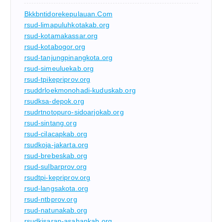
Bkkbntidorekepulauan.com
rsud-limapuluhkotakab.org
rsud-kotamakassar.org
rsud-kotabogor.org
rsud-tanjungpinangkota.org
rsud-simeuluekab.org
rsud-tpikepriprov.org
rsuddrloekmonohadi-kuduskab.org
rsudksa-depok.org
rsudrtnotopuro-sidoarjokab.org
rsud-sintang.org
rsud-cilacapkab.org
rsudkoja-jakarta.org
rsud-brebeskab.org
rsud-sulbarprov.org
rsudtpi-kepriprov.org
rsud-langsakota.org
rsud-ntbprov.org
rsud-natunakab.org
rsudkisaran-asahankab.org