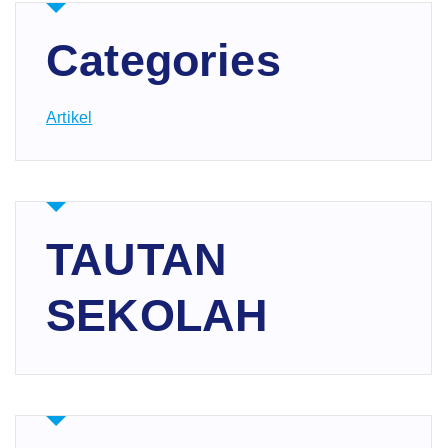
Categories
Artikel
TAUTAN
SEKOLAH