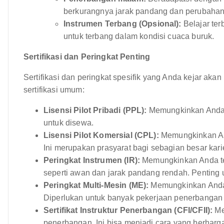
berkurangnya jarak pandang dan perubahan 
Instrumen Terbang (Opsional):
Belajar te
untuk terbang dalam kondisi cuaca buruk.
Sertifikasi dan Peringkat Penting
Sertifikasi dan peringkat spesifik yang Anda kejar akan
sertifikasi umum:
Lisensi Pilot Pribadi (PPL):
Memungkinkan Anda te
untuk disewa.
Lisensi Pilot Komersial (CPL):
Memungkinkan An
Ini merupakan prasyarat bagi sebagian besar kari
Peringkat Instrumen (IR):
Memungkinkan Anda ter
seperti awan dan jarak pandang rendah. Penting 
Peringkat Multi-Mesin (ME):
Memungkinkan Anda 
Diperlukan untuk banyak pekerjaan penerbangan 
Sertifikat Instruktur Penerbangan (CFI/CFII):
Me
penerbangan. Ini bisa menjadi cara yang berha