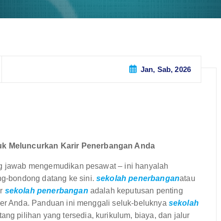
Jan, Sab, 2026
uk Meluncurkan Karir Penerbangan Anda
ung jawab mengemudikan pesawat – ini hanyalah
g-bondong datang ke sini.
sekolah penerbangan
atau
ar
sekolah penerbangan
adalah keputusan penting
rier Anda. Panduan ini menggali seluk-beluknya
sekolah
g pilihan yang tersedia, kurikulum, biaya, dan jalur