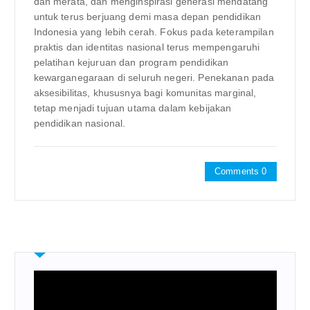
dan merata, dan menginspirasi generasi mendatang
untuk terus berjuang demi masa depan pendidikan
Indonesia yang lebih cerah. Fokus pada keterampilan
praktis dan identitas nasional terus mempengaruhi
pelatihan kejuruan dan program pendidikan
kewarganegaraan di seluruh negeri. Penekanan pada
aksesibilitas, khususnya bagi komunitas marginal,
tetap menjadi tujuan utama dalam kebijakan
pendidikan nasional.
Comments 0