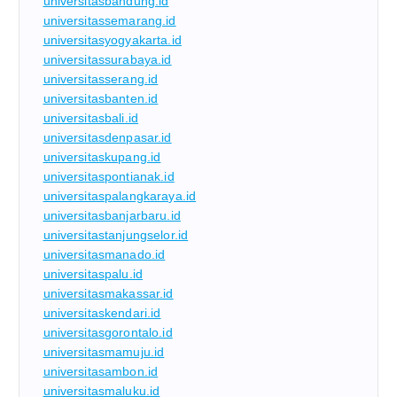
universitasbandung.id
universitassemarang.id
universitasyogyakarta.id
universitassurabaya.id
universitasserang.id
universitasbanten.id
universitasbali.id
universitasdenpasar.id
universitaskupang.id
universitaspontianak.id
universitaspalangkaraya.id
universitasbanjarbaru.id
universitastanjungselor.id
universitasmanado.id
universitaspalu.id
universitasmakassar.id
universitaskendari.id
universitasgorontalo.id
universitasmamuju.id
universitasambon.id
universitasmaluku.id