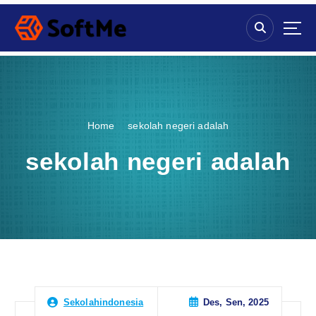
S
k
i
p
t
o
c
o
Home
sekolah negeri adalah
n
t
sekolah negeri adalah
e
n
t
Des, Sen, 2025
Sekolahindonesia