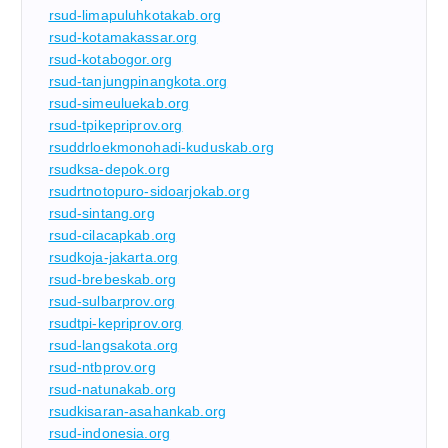
rsud-limapuluhkotakab.org
rsud-kotamakassar.org
rsud-kotabogor.org
rsud-tanjungpinangkota.org
rsud-simeuluekab.org
rsud-tpikepriprov.org
rsuddrloekmonohadi-kuduskab.org
rsudksa-depok.org
rsudrtnotopuro-sidoarjokab.org
rsud-sintang.org
rsud-cilacapkab.org
rsudkoja-jakarta.org
rsud-brebeskab.org
rsud-sulbarprov.org
rsudtpi-kepriprov.org
rsud-langsakota.org
rsud-ntbprov.org
rsud-natunakab.org
rsudkisaran-asahankab.org
rsud-indonesia.org