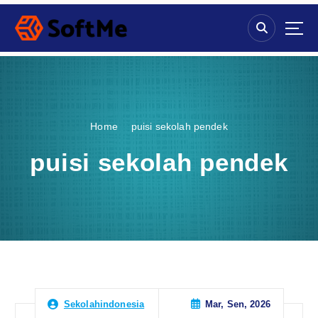
S
k
i
p
t
o
c
o
Home
puisi sekolah pendek
n
t
puisi sekolah pendek
e
n
t
Mar, Sen, 2026
Sekolahindonesia