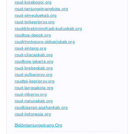
rsud-kotabogor.org
rsud-tanjungpinangkota.org
rsud-simeuluekab.org
rsud-tpikepriprov.org
rsuddrloekmonohadi-kuduskab.org
rsudksa-depok.org
rsudrtnotopuro-sidoarjokab.org
rsud-sintang.org
rsud-cilacapkab.org
rsudkoja-jakarta.org
rsud-brebeskab.org
rsud-sulbarprov.org
rsudtpi-kepriprov.org
rsud-langsakota.org
rsud-ntbprov.org
rsud-natunakab.org
rsudkisaran-asahankab.org
rsud-indonesia.org
Bkkbntanjungpinang.org