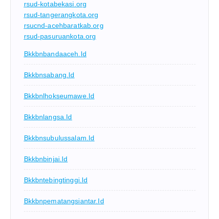
rsud-kotabekasi.org
rsud-tangerangkota.org
rsucnd-acehbaratkab.org
rsud-pasuruankota.org
Bkkbnbandaaceh.id
Bkkbnsabang.id
Bkkbnlhokseumawe.id
Bkkbnlangsa.id
Bkkbnsubulussalam.id
Bkkbnbinjai.id
Bkkbntebingtinggi.id
Bkkbnpematangsiantar.id