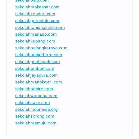
sekolahpalu.com
sekolahmakassar.com
sekolahkendari.com
sekolahgorontalo.com
sekolahtanjungselor.com
sekolahmanado.com
sekolahkupang.com
sekolahpalangkaraya.com
sekolahbanjarbaru.com
sekolahpontianak.com
sekolahambon.com
sekolahjayapura.com
sekolahmanokwari.com
sekolahnabire.com
sekolahwamena.com
sekolahsalor.com
sekolahindonesia.org
sekolahsorong.com
sekolahmamuju.com