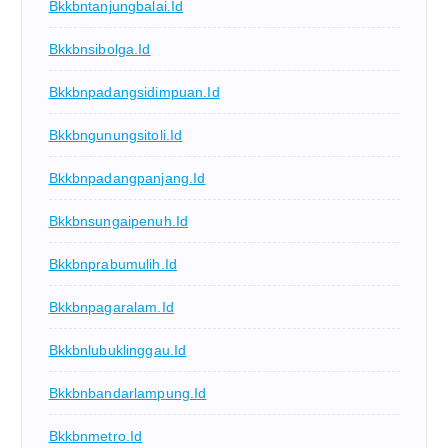
Bkkbntanjungbalai.id
Bkkbnsibolga.id
Bkkbnpadangsidimpuan.id
Bkkbngunungsitoli.id
Bkkbnpadangpanjang.id
Bkkbnsungaipenuh.id
Bkkbnprabumulih.id
Bkkbnpagaralam.id
Bkkbnlubuklinggau.id
Bkkbnbandarlampung.id
Bkkbnmetro.id