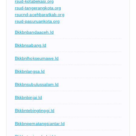
rsud-kotabekasi.org
rsud-tangerangkota.org
rsucnd-acehbaratkab.org
rsud-pasuruankota.org
Bkkbnbandaaceh.id
Bkkbnsabang.id
Bkkbnlhokseumawe.id
Bkkbnlangsa.id
Bkkbnsubulussalam.id
Bkkbnbinjai.id
Bkkbntebingtinggi.id
Bkkbnpematangsiantar.id