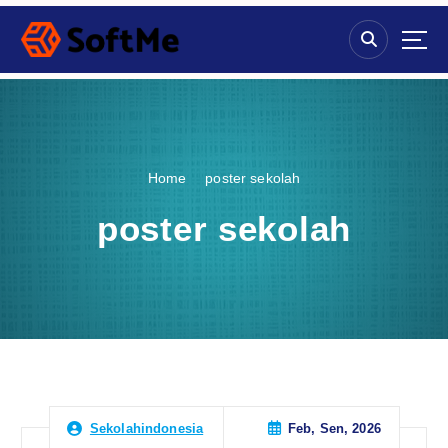
S
k
i
p
t
o
c
o
Home
poster sekolah
n
t
poster sekolah
e
n
t
Feb, Sen, 2026
Sekolahindonesia