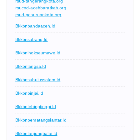
rsud-tangerangkota.org
rsucnd-acehbaratkab.org
rsud-pasuruankota.org
Bkkbnbandaaceh.id
Bkkbnsabang.id
Bkkbnlhokseumawe.id
Bkkbnlangsa.id
Bkkbnsubulussalam.id
Bkkbnbinjai.id
Bkkbntebingtinggi.id
Bkkbnpematangsiantar.id
Bkkbntanjungbalai.id