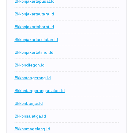
Bkkbnjakartapusat.id
Bkkbnjakartautara.id
Bkkbnjakartabarat.id
Bkkbnjakartaselatan.id
Bkkbnjakartatimur.id
Bkkbncilegon.id
Bkkbntangerang.id
Bkkbntangerangselatan.id
Bkkbnbanjar.id
Bkkbnsalatiga.id
Bkkbnmagelang.id