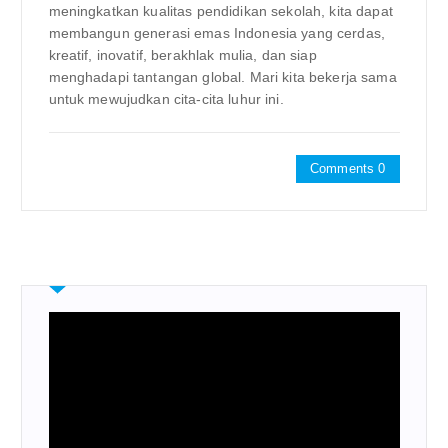
meningkatkan kualitas pendidikan sekolah, kita dapat
membangun generasi emas Indonesia yang cerdas,
kreatif, inovatif, berakhlak mulia, dan siap
menghadapi tantangan global. Mari kita bekerja sama
untuk mewujudkan cita-cita luhur ini.
Comments 0