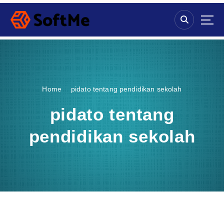
S
k
i
p
t
o
c
o
Home
pidato tentang pendidikan sekolah
n
t
pidato tentang
e
n
pendidikan sekolah
t