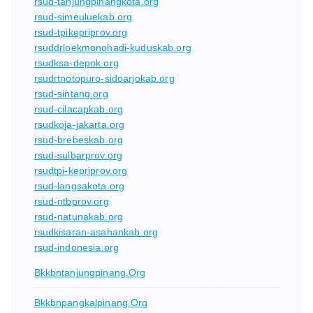
rsud-tanjungpinangkota.org
rsud-simeuluekab.org
rsud-tpikepriprov.org
rsuddrloekmonohadi-kuduskab.org
rsudksa-depok.org
rsudrtnotopuro-sidoarjokab.org
rsud-sintang.org
rsud-cilacapkab.org
rsudkoja-jakarta.org
rsud-brebeskab.org
rsud-sulbarprov.org
rsudtpi-kepriprov.org
rsud-langsakota.org
rsud-ntbprov.org
rsud-natunakab.org
rsudkisaran-asahankab.org
rsud-indonesia.org
Bkkbntanjungpinang.org
Bkkbnpangkalpinang.org