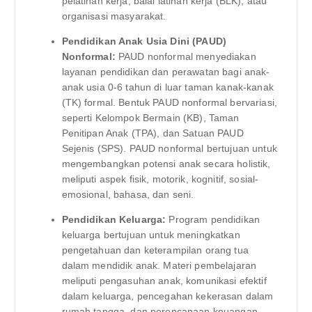
pelatihan kerja, balai latihan kerja (BLK), atau
organisasi masyarakat.
Pendidikan Anak Usia Dini (PAUD)
Nonformal:
PAUD nonformal menyediakan
layanan pendidikan dan perawatan bagi anak-
anak usia 0-6 tahun di luar taman kanak-kanak
(TK) formal. Bentuk PAUD nonformal bervariasi,
seperti Kelompok Bermain (KB), Taman
Penitipan Anak (TPA), dan Satuan PAUD
Sejenis (SPS). PAUD nonformal bertujuan untuk
mengembangkan potensi anak secara holistik,
meliputi aspek fisik, motorik, kognitif, sosial-
emosional, bahasa, dan seni.
Pendidikan Keluarga:
Program pendidikan
keluarga bertujuan untuk meningkatkan
pengetahuan dan keterampilan orang tua
dalam mendidik anak. Materi pembelajaran
meliputi pengasuhan anak, komunikasi efektif
dalam keluarga, pencegahan kekerasan dalam
rumah tangga, dan perencanaan keuangan