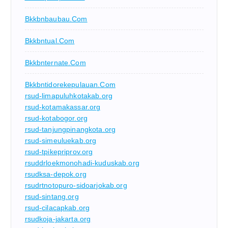
Bkkbnbaubau.com
Bkkbntual.com
Bkkbnternate.com
Bkkbntidorekepulauan.com
rsud-limapuluhkotakab.org
rsud-kotamakassar.org
rsud-kotabogor.org
rsud-tanjungpinangkota.org
rsud-simeuluekab.org
rsud-tpikepriprov.org
rsuddrloekmonohadi-kuduskab.org
rsudksa-depok.org
rsudrtnotopuro-sidoarjokab.org
rsud-sintang.org
rsud-cilacapkab.org
rsudkoja-jakarta.org