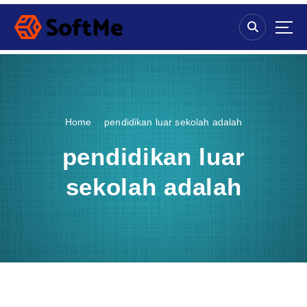
S
k
i
p
t
o
c
o
Home
pendidikan luar sekolah adalah
n
t
pendidikan luar
e
n
sekolah adalah
t