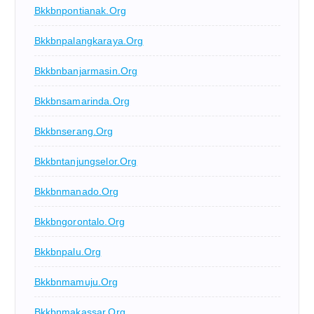
Bkkbnpontianak.org
Bkkbnpalangkaraya.org
Bkkbnbanjarmasin.org
Bkkbnsamarinda.org
Bkkbnserang.org
Bkkbntanjungselor.org
Bkkbnmanado.org
Bkkbngorontalo.org
Bkkbnpalu.org
Bkkbnmamuju.org
Bkkbnmakassar.org