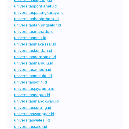
universitaspontianak.id
universitaspalangkaraya.id
universitasbanjarbaru.id
universitastanjungselor.id
universitasmanado.id
universitaspalu.id
universitasmakassar.id
universitaskendari.id
universitasgorontalo.id
universitasmamuju.id
universitasambon.id
universitasmaluku.id
universitassofifi.id
universitasjayapura.id
universitaspapua.id
universitasmanokwari.id
universitassorong.id
universitaswanggar.id
universitaswalesi.id
universitassalor.id