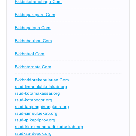
Bkkbnkotamobagu.com
Bkkbnparepare.com
Bkkbnpalopo.com
Bkkbnbaubau.com
Bkkbntual.com
Bkkbnternate.com
Bkkbntidorekepulauan.com
rsud-limapuluhkotakab.org
rsud-kotamakassar.org
rsud-kotabogor.org
rsud-tanjungpinangkota.org
rsud-simeuluekab.org
rsud-tpikepriprov.org
rsuddrloekmonohadi-kuduskab.org
rsudksa-depok.org