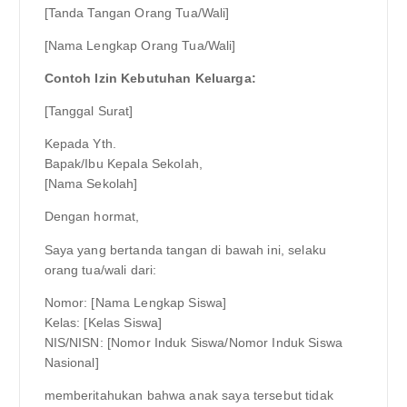
[Tanda Tangan Orang Tua/Wali]
[Nama Lengkap Orang Tua/Wali]
Contoh Izin Kebutuhan Keluarga:
[Tanggal Surat]
Kepada Yth.
Bapak/Ibu Kepala Sekolah,
[Nama Sekolah]
Dengan hormat,
Saya yang bertanda tangan di bawah ini, selaku
orang tua/wali dari:
Nomor: [Nama Lengkap Siswa]
Kelas: [Kelas Siswa]
NIS/NISN: [Nomor Induk Siswa/Nomor Induk Siswa
Nasional]
memberitahukan bahwa anak saya tersebut tidak