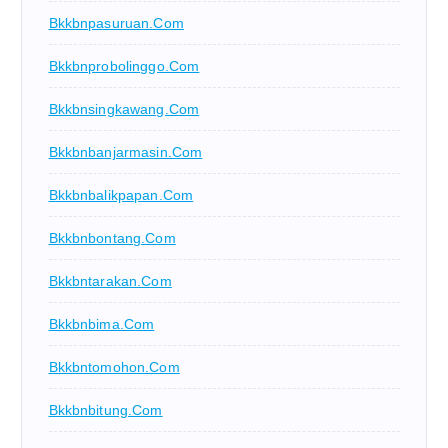
Bkkbnpasuruan.com
Bkkbnprobolinggo.com
Bkkbnsingkawang.com
Bkkbnbanjarmasin.com
Bkkbnbalikpapan.com
Bkkbnbontang.com
Bkkbntarakan.com
Bkkbnbima.com
Bkkbntomohon.com
Bkkbnbitung.com