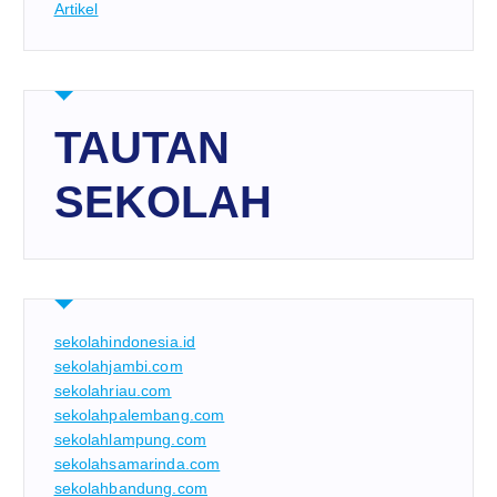
Artikel
TAUTAN
SEKOLAH
sekolahindonesia.id
sekolahjambi.com
sekolahriau.com
sekolahpalembang.com
sekolahlampung.com
sekolahsamarinda.com
sekolahbandung.com