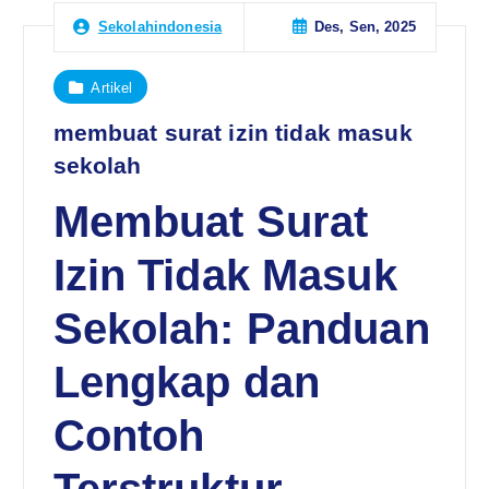
Des, Sen, 2025
Sekolahindonesia
Artikel
membuat surat izin tidak masuk
sekolah
Membuat Surat
Izin Tidak Masuk
Sekolah: Panduan
Lengkap dan
Contoh