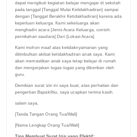
dapat mengikuti kegiatan belajar mengajar di sekolah
pada tanggal [Tanggal Mulai Ketidakhadiran] sampai
dengan [Tanggal Berakhir Ketidakhadiran] karena ada
keperluan keluarga. Kami sekeluarga akan
menghadiri acara [Jenis Acara Keluarga, contoh:
pernikahan saudara] Dari [Lokasi Acara].
Kami mohon maaf atas ketidaknyamanan yang
ditimbulkan akibat ketidakhadiran anak saya. Kami
akan memastikan anak saya tetap belajar di rumah
dan mengerjakan tugas-tugas yang diberikan oleh
guru.
Demikian surat izin ini saya buat, atas perhatian dan
pengertian Bapak/Ibu, saya ucapkan terima kasih.
salam saya,
[Tanda Tangan Orang Tua/Wali]
[Nama Lengkap Orang Tua/Wali]
Tips Membuat Surat Izin yang Efektif: