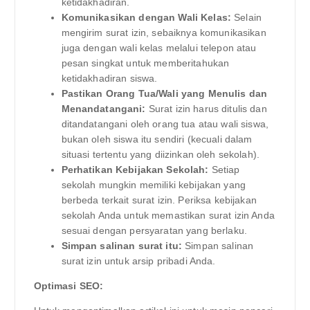
ketidakhadiran.
Komunikasikan dengan Wali Kelas:
Selain
mengirim surat izin, sebaiknya komunikasikan
juga dengan wali kelas melalui telepon atau
pesan singkat untuk memberitahukan
ketidakhadiran siswa.
Pastikan Orang Tua/Wali yang Menulis dan
Menandatangani:
Surat izin harus ditulis dan
ditandatangani oleh orang tua atau wali siswa,
bukan oleh siswa itu sendiri (kecuali dalam
situasi tertentu yang diizinkan oleh sekolah).
Perhatikan Kebijakan Sekolah:
Setiap
sekolah mungkin memiliki kebijakan yang
berbeda terkait surat izin. Periksa kebijakan
sekolah Anda untuk memastikan surat izin Anda
sesuai dengan persyaratan yang berlaku.
Simpan salinan surat itu:
Simpan salinan
surat izin untuk arsip pribadi Anda.
Optimasi SEO: