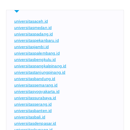
universitasaceh.id
universitasmedan.id
universitaspadang.id
universitaspekanbaru.id
universitasjambi.id
universitaspalembang.id
universitasbengkulu.id
universitaspangkalpinang.id
universitastanjungpinang.id
universitasbandung.id
universitassemarang.id
universitasyogyakarta.id
universitassurabaya.id
universitasserang.id
universitasbanten.id
universitasbali.id
universitasdenpasar.id
universitaskupang.id