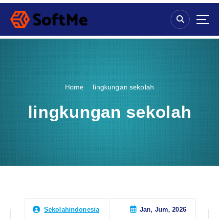
S
k
i
p
t
o
c
o
Home
lingkungan sekolah
n
t
lingkungan sekolah
e
n
t
Jan, Jum, 2026
Sekolahindonesia