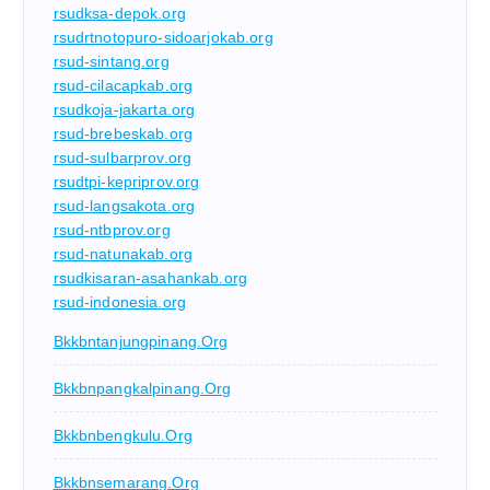
rsudksa-depok.org
rsudrtnotopuro-sidoarjokab.org
rsud-sintang.org
rsud-cilacapkab.org
rsudkoja-jakarta.org
rsud-brebeskab.org
rsud-sulbarprov.org
rsudtpi-kepriprov.org
rsud-langsakota.org
rsud-ntbprov.org
rsud-natunakab.org
rsudkisaran-asahankab.org
rsud-indonesia.org
Bkkbntanjungpinang.org
Bkkbnpangkalpinang.org
Bkkbnbengkulu.org
Bkkbnsemarang.org