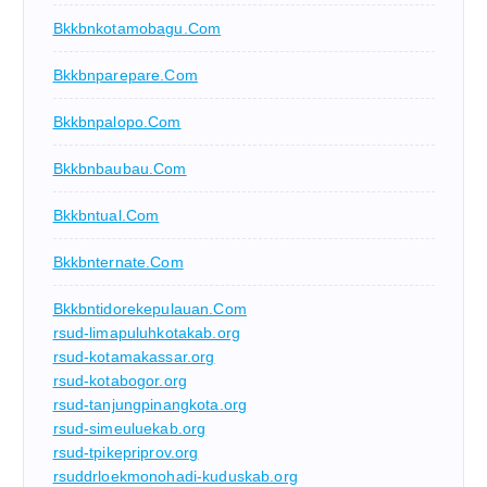
Bkkbnkotamobagu.com
Bkkbnparepare.com
Bkkbnpalopo.com
Bkkbnbaubau.com
Bkkbntual.com
Bkkbnternate.com
Bkkbntidorekepulauan.com
rsud-limapuluhkotakab.org
rsud-kotamakassar.org
rsud-kotabogor.org
rsud-tanjungpinangkota.org
rsud-simeuluekab.org
rsud-tpikepriprov.org
rsuddrloekmonohadi-kuduskab.org