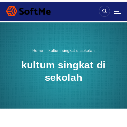
S
k
i
p
t
o
c
o
Home
kultum singkat di sekolah
n
t
kultum singkat di
e
n
sekolah
t