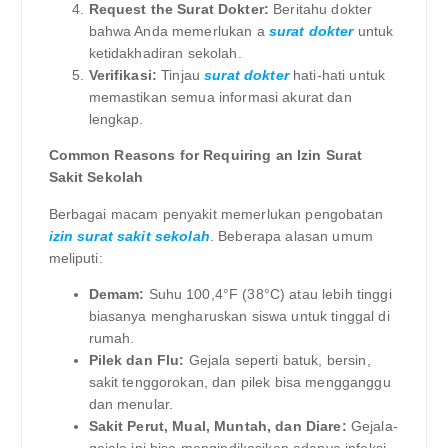
Request the Surat Dokter:
Beritahu dokter
bahwa Anda memerlukan a
surat dokter
untuk
ketidakhadiran sekolah.
Verifikasi:
Tinjau
surat dokter
hati-hati untuk
memastikan semua informasi akurat dan
lengkap.
Common Reasons for Requiring an Izin Surat
Sakit Sekolah
Berbagai macam penyakit memerlukan pengobatan
izin surat sakit sekolah
. Beberapa alasan umum
meliputi:
Demam:
Suhu 100,4°F (38°C) atau lebih tinggi
biasanya mengharuskan siswa untuk tinggal di
rumah.
Pilek dan Flu:
Gejala seperti batuk, bersin,
sakit tenggorokan, dan pilek bisa mengganggu
dan menular.
Sakit Perut, Mual, Muntah, dan Diare:
Gejala-
gejala ini bisa mengindikasikan adanya infeksi