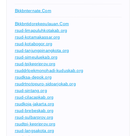
Bkkbnternate.com
Bkkbntidorekepulauan.com
rsud-limapuluhkotakab.org
rsud-kotamakassar.org
rsud-kotabogor.org
rsud-tanjungpinangkota.org
rsud-simeuluekab.org
rsud-tpikepriprov.org
rsuddrloekmonohadi-kuduskab.org
rsudksa-depok.org
rsudrtnotopuro-sidoarjokab.org
rsud-sintang.org
rsud-cilacapkab.org
rsudkoja-jakarta.org
rsud-brebeskab.org
rsud-sulbarprov.org
rsudtpi-kepriprov.org
rsud-langsakota.org