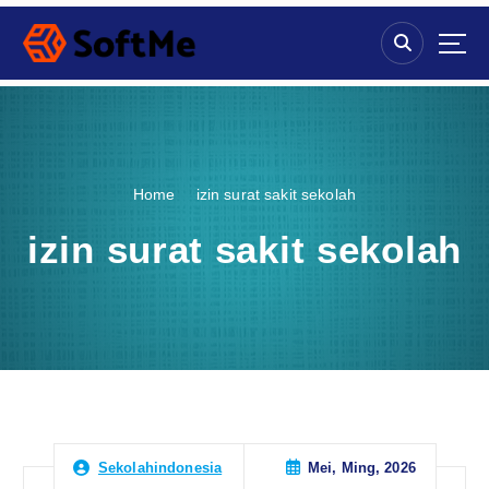
S
k
i
p
t
o
c
o
Home
izin surat sakit sekolah
n
t
izin surat sakit sekolah
e
n
t
Mei, Ming, 2026
Sekolahindonesia