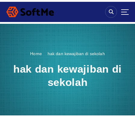
S
k
i
p
t
o
c
o
Home
hak dan kewajiban di sekolah
n
t
hak dan kewajiban di
e
n
sekolah
t