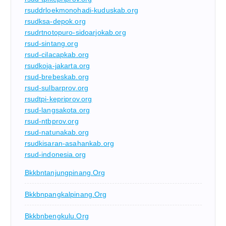
rsuddrloekmonohadi-kuduskab.org
rsudksa-depok.org
rsudrtnotopuro-sidoarjokab.org
rsud-sintang.org
rsud-cilacapkab.org
rsudkoja-jakarta.org
rsud-brebeskab.org
rsud-sulbarprov.org
rsudtpi-kepriprov.org
rsud-langsakota.org
rsud-ntbprov.org
rsud-natunakab.org
rsudkisaran-asahankab.org
rsud-indonesia.org
Bkkbntanjungpinang.org
Bkkbnpangkalpinang.org
Bkkbnbengkulu.org