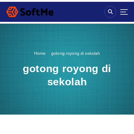
S
k
i
p
t
o
c
o
Home
gotong royong di sekolah
n
t
gotong royong di
e
n
sekolah
t