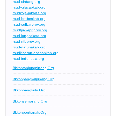
rsud-sintang.org
rsud-cilacapkab.org
rsudkoja-jakarta.org
rsud-brebeskab.org
rsud-sulbarprov.org
rsudtpi-kepriprov.org
rsud-langsakota.org
rsud-ntbprov.org
rsud-natunakab.org
rsudkisaran-asahankab.org
rsud-indonesia.org
Bkkbntanjungpinang.org
Bkkbnpangkalpinang.org
Bkkbnbengkulu.org
Bkkbnsemarang.org
Bkkbnpontianak.org