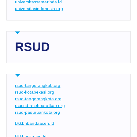
universitassamarinda.id
universitasindonesia.org
RSUD
rsud-tangerangkab.org
rsud-kotabekasi.org
rsud-tangerangkota.org
rsucnd-acehbaratkab.org
rsud-pasuruankota.org
Bkkbnbandaaceh.id
Bkkbnsabang.id