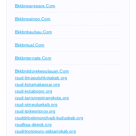
Bkkbnparepare.com
Bkkbnpalopo.com
Bkkbnbaubau.com
Bkkbntual.com
Bkkbnternate.com
Bkkbntidorekepulauan.com
rsud-limapuluhkotakab.org
rsud-kotamakassar.org
rsud-kotabogor.org
rsud-tanjungpinangkota.org
rsud-simeuluekab.org
rsud-tpikepriprov.org
rsuddrloekmonohadi-kuduskab.org
rsudksa-depok.org
rsudrtnotopuro-sidoarjokab.org