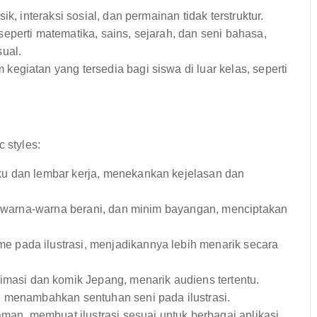
ik, interaksi sosial, dan permainan tidak terstruktur.
eperti matematika, sains, sejarah, dan seni bahasa,
ual.
egiatan yang tersedia bagi siswa di luar kelas, seperti
 styles:
ku dan lembar kerja, menekankan kejelasan dan
h, warna-warna berani, dan minim bayangan, menciptakan
pada ilustrasi, menjadikannya lebih menarik secara
si dan komik Jepang, menarik audiens tertentu.
 menambahkan sentuhan seni pada ilustrasi.
man, membuat ilustrasi sesuai untuk berbagai aplikasi