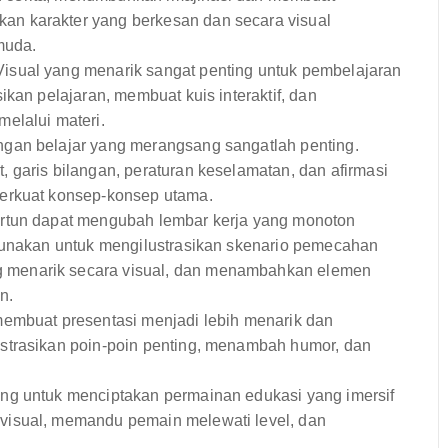
n karakter yang berkesan dan secara visual
muda.
isual yang menarik sangat penting untuk pembelajaran
kan pelajaran, membuat kuis interaktif, dan
elalui materi.
gan belajar yang merangsang sangatlah penting.
 garis bilangan, peraturan keselamatan, dan afirmasi
perkuat konsep-konsep utama.
kartun dapat mengubah lembar kerja yang monoton
igunakan untuk mengilustrasikan skenario pemecahan
 menarik secara visual, dan menambahkan elemen
n.
membuat presentasi menjadi lebih menarik dan
strasikan poin-poin penting, menambah humor, dan
ing untuk menciptakan permainan edukasi yang imersif
visual, memandu pemain melewati level, dan