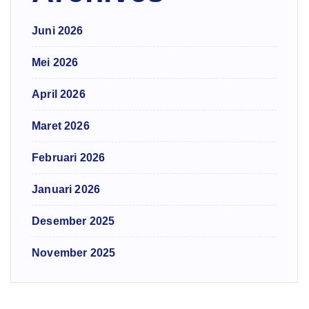
Juni 2026
Mei 2026
April 2026
Maret 2026
Februari 2026
Januari 2026
Desember 2025
November 2025