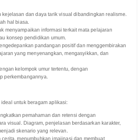
ejelasan dan daya tarik visual dibandingkan realisme.
lah hal biasa.
k menyampaikan informasi terkait mata pelajaran
 atau konsep pendidikan umum.
mengedepankan pandangan positif dan menggembirakan
lajaran yang menyenangkan, mengasyikkan, dan
dengan kelompok umur tertentu, dengan
ap perkembangannya.
deal untuk beragam aplikasi:
ngkatkan pemahaman dan retensi dengan
a visual. Diagram, penjelasan berdasarkan karakter,
 menjadi skenario yang relevan.
 cerita, menumbuhkan imajinasi dan membuat