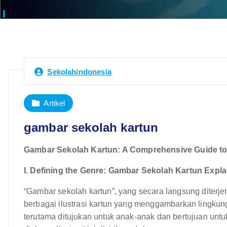
Sekolahindonesia
Artikel
gambar sekolah kartun
Gambar Sekolah Kartun: A Comprehensive Guide to E
I. Defining the Genre: Gambar Sekolah Kartun Expl
“Gambar sekolah kartun”, yang secara langsung diter
berbagai ilustrasi kartun yang menggambarkan lingkunga
terutama ditujukan untuk anak-anak dan bertujuan un