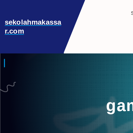
S
k
i
sekolahmakassa
p
r.com
t
o
c
o
n
t
e
n
t
gam