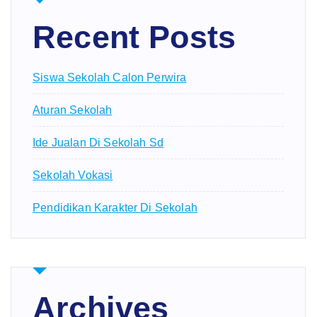
Recent Posts
Siswa Sekolah Calon Perwira
Aturan Sekolah
Ide Jualan Di Sekolah Sd
Sekolah Vokasi
Pendidikan Karakter Di Sekolah
Archives