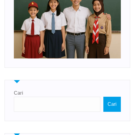
Cari
Cari