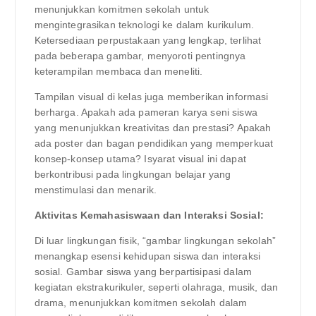
menunjukkan komitmen sekolah untuk
mengintegrasikan teknologi ke dalam kurikulum.
Ketersediaan perpustakaan yang lengkap, terlihat
pada beberapa gambar, menyoroti pentingnya
keterampilan membaca dan meneliti.
Tampilan visual di kelas juga memberikan informasi
berharga. Apakah ada pameran karya seni siswa
yang menunjukkan kreativitas dan prestasi? Apakah
ada poster dan bagan pendidikan yang memperkuat
konsep-konsep utama? Isyarat visual ini dapat
berkontribusi pada lingkungan belajar yang
menstimulasi dan menarik.
Aktivitas Kemahasiswaan dan Interaksi Sosial:
Di luar lingkungan fisik, “gambar lingkungan sekolah”
menangkap esensi kehidupan siswa dan interaksi
sosial. Gambar siswa yang berpartisipasi dalam
kegiatan ekstrakurikuler, seperti olahraga, musik, dan
drama, menunjukkan komitmen sekolah dalam