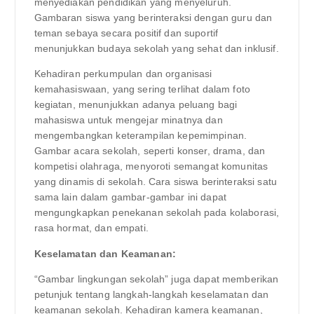
menyediakan pendidikan yang menyeluruh.
Gambaran siswa yang berinteraksi dengan guru dan
teman sebaya secara positif dan suportif
menunjukkan budaya sekolah yang sehat dan inklusif.
Kehadiran perkumpulan dan organisasi
kemahasiswaan, yang sering terlihat dalam foto
kegiatan, menunjukkan adanya peluang bagi
mahasiswa untuk mengejar minatnya dan
mengembangkan keterampilan kepemimpinan.
Gambar acara sekolah, seperti konser, drama, dan
kompetisi olahraga, menyoroti semangat komunitas
yang dinamis di sekolah. Cara siswa berinteraksi satu
sama lain dalam gambar-gambar ini dapat
mengungkapkan penekanan sekolah pada kolaborasi,
rasa hormat, dan empati.
Keselamatan dan Keamanan:
“Gambar lingkungan sekolah” juga dapat memberikan
petunjuk tentang langkah-langkah keselamatan dan
keamanan sekolah. Kehadiran kamera keamanan,