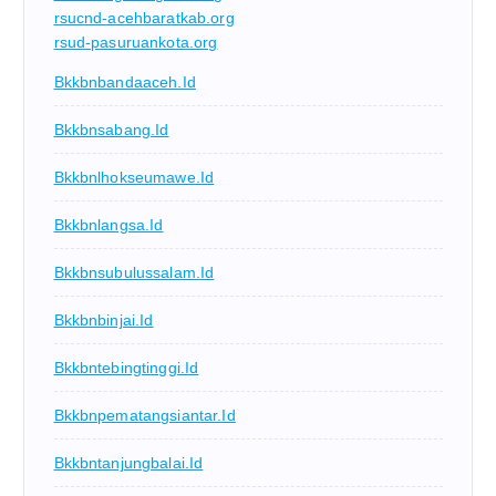
rsucnd-acehbaratkab.org
rsud-pasuruankota.org
Bkkbnbandaaceh.id
Bkkbnsabang.id
Bkkbnlhokseumawe.id
Bkkbnlangsa.id
Bkkbnsubulussalam.id
Bkkbnbinjai.id
Bkkbntebingtinggi.id
Bkkbnpematangsiantar.id
Bkkbntanjungbalai.id