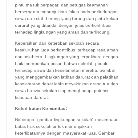
pintu masuk berpagar, dan petugas keamanan
berseragam menunjukkan fokus pada perlindungan
siswa dan staf. Lorong yang terang dan pintu keluar
darurat yang ditandai dengan jelas berkontribusi
terhadap lingkungan yang aman dan terlindungi.
Kebersihan dan ketertiban sekolah secara
keseluruhan juga berkontribusi terhadap rasa aman
dan sejahtera. Lingkungan yang terpelihara dengan
baik memberikan pesan bahwa sekolah peduli
terhadap siswa dan keselamatan mereka. Gambar
yang menggambarkan latihan darurat dan pelatihan
keselamatan dapat lebih meyakinkan orang tua dan
siswa bahwa sekolah siap menghadapi potensi
keadaan darurat.
Keterlibatan Komunitas:
Beberapa “gambar lingkungan sekolah” melampaui
batas fisik sekolah untuk menunjukkan
keterlibatannya dengan masyarakat luas. Gambar