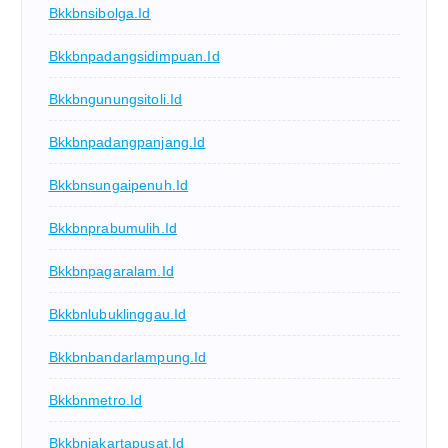
Bkkbnsibolga.id
Bkkbnpadangsidimpuan.id
Bkkbngunungsitoli.id
Bkkbnpadangpanjang.id
Bkkbnsungaipenuh.id
Bkkbnprabumulih.id
Bkkbnpagaralam.id
Bkkbnlubuklinggau.id
Bkkbnbandarlampung.id
Bkkbnmetro.id
Bkkbnjakartapusat.id