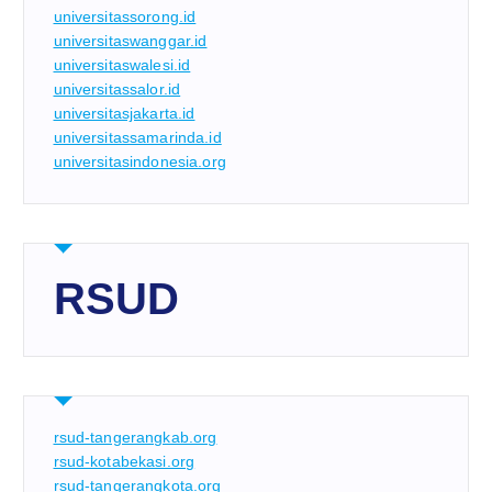
universitassorong.id
universitaswanggar.id
universitaswalesi.id
universitassalor.id
universitasjakarta.id
universitassamarinda.id
universitasindonesia.org
RSUD
rsud-tangerangkab.org
rsud-kotabekasi.org
rsud-tangerangkota.org