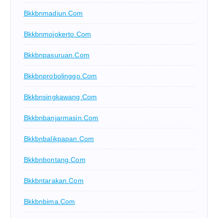
Bkkbnmadiun.com
Bkkbnmojokerto.com
Bkkbnpasuruan.com
Bkkbnprobolinggo.com
Bkkbnsingkawang.com
Bkkbnbanjarmasin.com
Bkkbnbalikpapan.com
Bkkbnbontang.com
Bkkbntarakan.com
Bkkbnbima.com