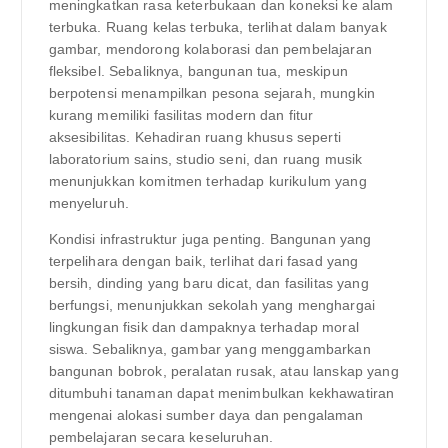
meningkatkan rasa keterbukaan dan koneksi ke alam
terbuka. Ruang kelas terbuka, terlihat dalam banyak
gambar, mendorong kolaborasi dan pembelajaran
fleksibel. Sebaliknya, bangunan tua, meskipun
berpotensi menampilkan pesona sejarah, mungkin
kurang memiliki fasilitas modern dan fitur
aksesibilitas. Kehadiran ruang khusus seperti
laboratorium sains, studio seni, dan ruang musik
menunjukkan komitmen terhadap kurikulum yang
menyeluruh.
Kondisi infrastruktur juga penting. Bangunan yang
terpelihara dengan baik, terlihat dari fasad yang
bersih, dinding yang baru dicat, dan fasilitas yang
berfungsi, menunjukkan sekolah yang menghargai
lingkungan fisik dan dampaknya terhadap moral
siswa. Sebaliknya, gambar yang menggambarkan
bangunan bobrok, peralatan rusak, atau lanskap yang
ditumbuhi tanaman dapat menimbulkan kekhawatiran
mengenai alokasi sumber daya dan pengalaman
pembelajaran secara keseluruhan.