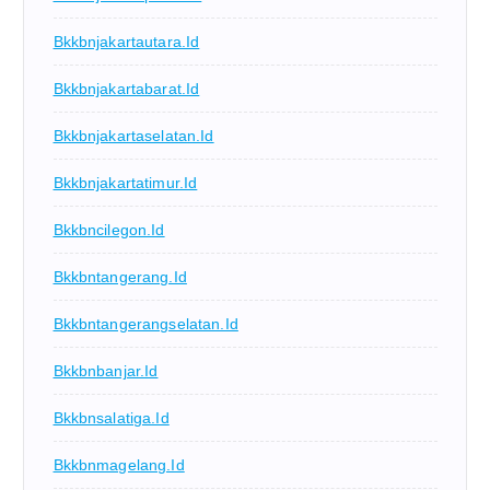
Bkkbnjakartautara.id
Bkkbnjakartabarat.id
Bkkbnjakartaselatan.id
Bkkbnjakartatimur.id
Bkkbncilegon.id
Bkkbntangerang.id
Bkkbntangerangselatan.id
Bkkbnbanjar.id
Bkkbnsalatiga.id
Bkkbnmagelang.id