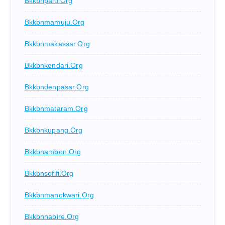
Bkkbnpalu.org
Bkkbnmamuju.org
Bkkbnmakassar.org
Bkkbnkendari.org
Bkkbndenpasar.org
Bkkbnmataram.org
Bkkbnkupang.org
Bkkbnambon.org
Bkkbnsofifi.org
Bkkbnmanokwari.org
Bkkbnnabire.org