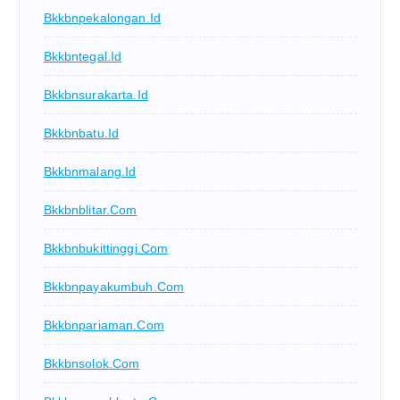
Bkkbnpekalongan.id
Bkkbntegal.id
Bkkbnsurakarta.id
Bkkbnbatu.id
Bkkbnmalang.id
Bkkbnblitar.com
Bkkbnbukittinggi.com
Bkkbnpayakumbuh.com
Bkkbnpariaman.com
Bkkbnsolok.com