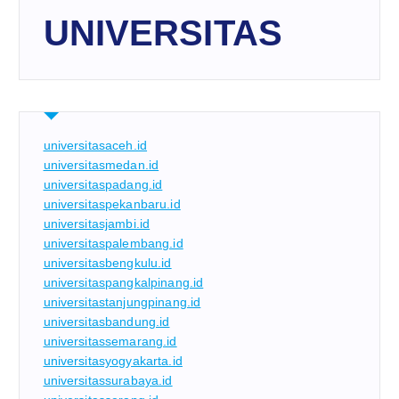
UNIVERSITAS
universitasaceh.id
universitasmedan.id
universitaspadang.id
universitaspekanbaru.id
universitasjambi.id
universitaspalembang.id
universitasbengkulu.id
universitaspangkalpinang.id
universitastanjungpinang.id
universitasbandung.id
universitassemarang.id
universitasyogyakarta.id
universitassurabaya.id