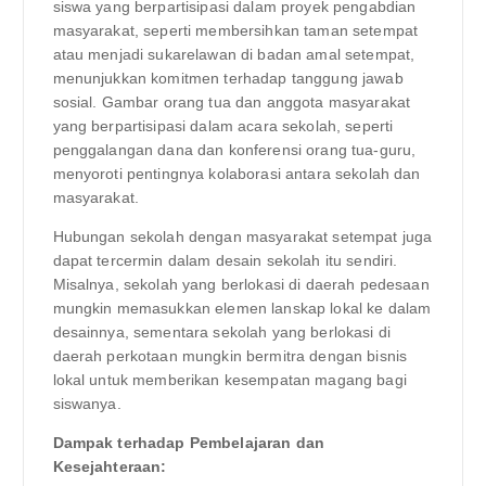
siswa yang berpartisipasi dalam proyek pengabdian
masyarakat, seperti membersihkan taman setempat
atau menjadi sukarelawan di badan amal setempat,
menunjukkan komitmen terhadap tanggung jawab
sosial. Gambar orang tua dan anggota masyarakat
yang berpartisipasi dalam acara sekolah, seperti
penggalangan dana dan konferensi orang tua-guru,
menyoroti pentingnya kolaborasi antara sekolah dan
masyarakat.
Hubungan sekolah dengan masyarakat setempat juga
dapat tercermin dalam desain sekolah itu sendiri.
Misalnya, sekolah yang berlokasi di daerah pedesaan
mungkin memasukkan elemen lanskap lokal ke dalam
desainnya, sementara sekolah yang berlokasi di
daerah perkotaan mungkin bermitra dengan bisnis
lokal untuk memberikan kesempatan magang bagi
siswanya.
Dampak terhadap Pembelajaran dan
Kesejahteraan: