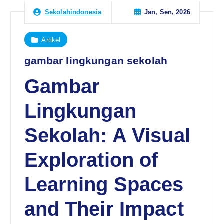
Jan, Sen, 2026
Sekolahindonesia
Artikel
gambar lingkungan sekolah
Gambar
Lingkungan
Sekolah: A Visual
Exploration of
Learning Spaces
and Their Impact