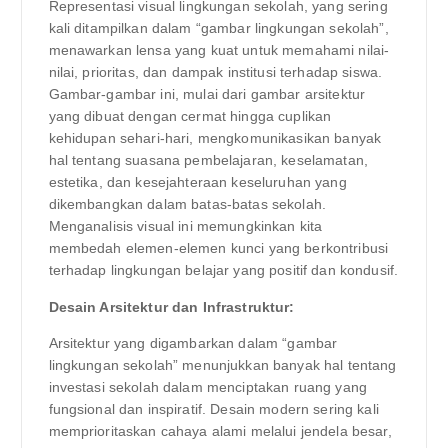
Representasi visual lingkungan sekolah, yang sering
kali ditampilkan dalam “gambar lingkungan sekolah”,
menawarkan lensa yang kuat untuk memahami nilai-
nilai, prioritas, dan dampak institusi terhadap siswa.
Gambar-gambar ini, mulai dari gambar arsitektur
yang dibuat dengan cermat hingga cuplikan
kehidupan sehari-hari, mengkomunikasikan banyak
hal tentang suasana pembelajaran, keselamatan,
estetika, dan kesejahteraan keseluruhan yang
dikembangkan dalam batas-batas sekolah.
Menganalisis visual ini memungkinkan kita
membedah elemen-elemen kunci yang berkontribusi
terhadap lingkungan belajar yang positif dan kondusif.
Desain Arsitektur dan Infrastruktur:
Arsitektur yang digambarkan dalam “gambar
lingkungan sekolah” menunjukkan banyak hal tentang
investasi sekolah dalam menciptakan ruang yang
fungsional dan inspiratif. Desain modern sering kali
memprioritaskan cahaya alami melalui jendela besar,