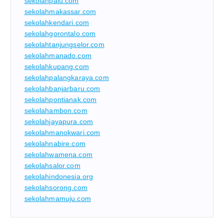
sekolahpalu.com
sekolahmakassar.com
sekolahkendari.com
sekolahgorontalo.com
sekolahtanjungselor.com
sekolahmanado.com
sekolahkupang.com
sekolahpalangkaraya.com
sekolahbanjarbaru.com
sekolahpontianak.com
sekolahambon.com
sekolahjayapura.com
sekolahmanokwari.com
sekolahnabire.com
sekolahwamena.com
sekolahsalor.com
sekolahindonesia.org
sekolahsorong.com
sekolahmamuju.com