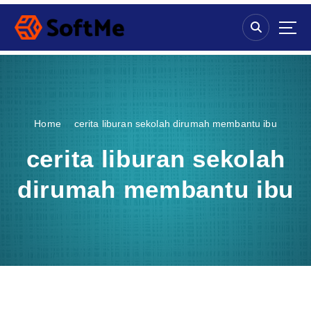
S
k
i
p
t
o
c
o
Home
cerita liburan sekolah dirumah membantu ibu
n
t
cerita liburan sekolah
e
n
dirumah membantu ibu
t