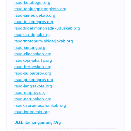
rsud-kotabogor.org
rsud-tanjungpinangkota.org
rsud-simeuluekab.org
rsud-tpikepriprov.org
rsuddrloekmonohadi-kuduskab.org
rsudksa-depok.org
rsudrtnotopuro-sidoarjokab.org
rsud-sintang.org
rsud-cilacapkab.org
rsudkoja-jakarta.org
rsud-brebeskab.org
rsud-sulbarprov.org
rsudtpi-kepriprov.org
rsud-langsakota.org
rsud-ntbprov.org
rsud-natunakab.org
rsudkisaran-asahankab.org
rsud-indonesia.org
Bkkbntanjungpinang.org