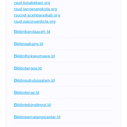
rsud-kotabekasi.org
rsud-tangerangkota.org
rsucnd-acehbaratkab.org
rsud-pasuruankota.org
Bkkbnbandaaceh.id
Bkkbnsabang.id
Bkkbnlhokseumawe.id
Bkkbnlangsa.id
Bkkbnsubulussalam.id
Bkkbnbinjai.id
Bkkbntebingtinggi.id
Bkkbnpematangsiantar.id