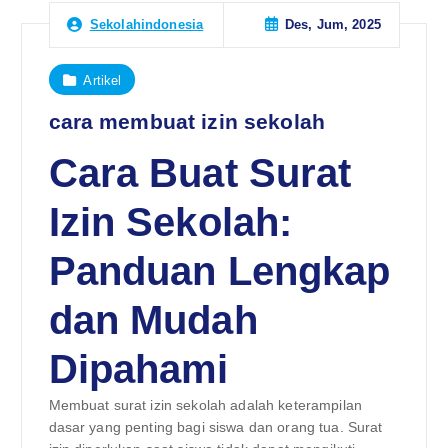
Des, Jum, 2025
Sekolahindonesia
Artikel
cara membuat izin sekolah
Cara Buat Surat
Izin Sekolah:
Panduan Lengkap
dan Mudah
Dipahami
Membuat surat izin sekolah adalah keterampilan
dasar yang penting bagi siswa dan orang tua. Surat