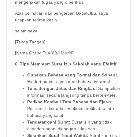
mengerjakan tugas yang diberikan.
Atas perhatian dan pengertian Bapak/Ibu, saya
ucapkan terima kasih.
salam saya,
[Tanda Tangan]
[Nama Orang Tua/Wali Murid]
6. Tips Membuat Surat Izin Sekolah yang Efektif
Gunakan Bahasa yang Formal dan Sopan:
Hindari bahasa gaul atau bahasa informal.
Tulis dengan Jelas dan Ringkas:
Sampaikan
informasi secara langsung tanpa bertele-tele.
Periksa Kembali Tata Bahasa dan Ejaan:
Pastikan tidak ada kesalahan ketik atau tata
bahasa yang salah.
Tandatangani Surat:
Surat izin yang tidak
ditandatangani dianggap tidak sah.
Serahkan Surat Tepat Waktu:
Serahkan surat