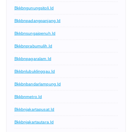
Bkkbngunungsitoli.id
Bkkbnpadangpanjang.id
Bkkbnsungaipenuh.id
Bkkbnprabumulih.id
Bkkbnpagaralam.id
Bkkbnlubuklinggau.id
Bkkbnbandarlampung.id
Bkkbnmetro.id
Bkkbnjakartapusat.id
Bkkbnjakartautara.id