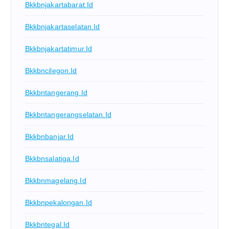
Bkkbnjakartabarat.id
Bkkbnjakartaselatan.id
Bkkbnjakartatimur.id
Bkkbncilegon.id
Bkkbntangerang.id
Bkkbntangerangselatan.id
Bkkbnbanjar.id
Bkkbnsalatiga.id
Bkkbnmagelang.id
Bkkbnpekalongan.id
Bkkbntegal.id