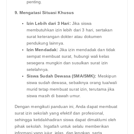
penting.
9. Mengatasi Situasi Khusus
Izin Lebih dari 3 Hari:
Jika siswa
membutuhkan izin lebih dari 3 hari, sertakan
surat keterangan dokter atau dokumen
pendukung lainnya.
Izin Mendadak:
Jika izin mendadak dan tidak
sempat membuat surat, hubungi wali kelas
sesegera mungkin dan susulkan surat izin
setelahnya.
Siswa Sudah Dewasa (SMA/SMK):
Meskipun
siswa sudah dewasa, sebaiknya orang tua/wali
murid tetap membuat surat izin, terutama jika
siswa masih di bawah umur.
Dengan mengikuti panduan ini, Anda dapat membuat
surat izin sekolah yang efektif dan profesional,
sehingga ketidakhadiran siswa dapat dimaklumi oleh
pihak sekolah. Ingatlah untuk selalu memberikan
informasi yang jujur, jelas, dan lengkap, serta