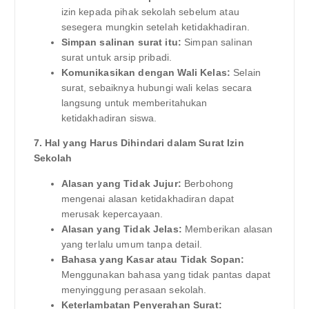
izin kepada pihak sekolah sebelum atau
sesegera mungkin setelah ketidakhadiran.
Simpan salinan surat itu:
Simpan salinan
surat untuk arsip pribadi.
Komunikasikan dengan Wali Kelas:
Selain
surat, sebaiknya hubungi wali kelas secara
langsung untuk memberitahukan
ketidakhadiran siswa.
7. Hal yang Harus Dihindari dalam Surat Izin
Sekolah
Alasan yang Tidak Jujur:
Berbohong
mengenai alasan ketidakhadiran dapat
merusak kepercayaan.
Alasan yang Tidak Jelas:
Memberikan alasan
yang terlalu umum tanpa detail.
Bahasa yang Kasar atau Tidak Sopan:
Menggunakan bahasa yang tidak pantas dapat
menyinggung perasaan sekolah.
Keterlambatan Penyerahan Surat: