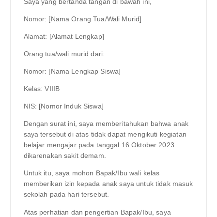
Saya yang bertanda tangan di bawah ini,
Nomor: [Nama Orang Tua/Wali Murid]
Alamat: [Alamat Lengkap]
Orang tua/wali murid dari:
Nomor: [Nama Lengkap Siswa]
Kelas: VIIIB
NIS: [Nomor Induk Siswa]
Dengan surat ini, saya memberitahukan bahwa anak
saya tersebut di atas tidak dapat mengikuti kegiatan
belajar mengajar pada tanggal 16 Oktober 2023
dikarenakan sakit demam.
Untuk itu, saya mohon Bapak/Ibu wali kelas
memberikan izin kepada anak saya untuk tidak masuk
sekolah pada hari tersebut.
Atas perhatian dan pengertian Bapak/Ibu, saya