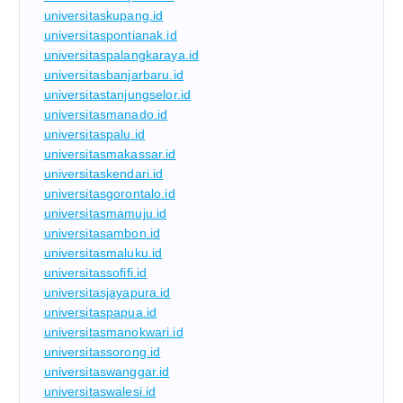
universitaskupang.id
universitaspontianak.id
universitaspalangkaraya.id
universitasbanjarbaru.id
universitastanjungselor.id
universitasmanado.id
universitaspalu.id
universitasmakassar.id
universitaskendari.id
universitasgorontalo.id
universitasmamuju.id
universitasambon.id
universitasmaluku.id
universitassofifi.id
universitasjayapura.id
universitaspapua.id
universitasmanokwari.id
universitassorong.id
universitaswanggar.id
universitaswalesi.id