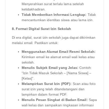
Menyerahkan surat terlalu lama setelah
ketidakhadiran.
Tidak Memberikan Informasi Lengkap:
Tidak
mencantumkan identitas siswa atau lama izin.
8. Format Digital Surat Izin Sekolah
Di era digital, surat izin sekolah juga dapat dikirimkan
melalui email. Pastikan untuk:
Menggunakan Alamat Email Resmi Sekolah:
Kirimkan email ke alamat email wali kelas atau
sekolah.
Menulis Subjek Email yang Jelas:
Contoh:
“Izin Tidak Masuk Sekolah – [Nama Siswa] –
[Kelas]”.
Melampirkan Surat Izin (PDF):
Scan atau foto
surat izin yang telah ditandatangani dan
lampirkan dalam format PDF.
Menulis Pesan Singkat di Badan Email:
Sapa
wali kelas dan sampaikan ringkasan informasi