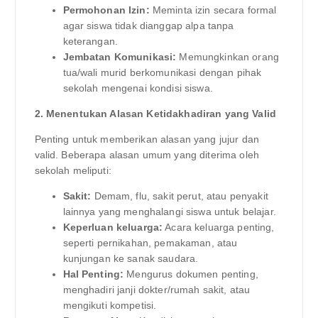
Permohonan Izin:
Meminta izin secara formal
agar siswa tidak dianggap alpa tanpa
keterangan.
Jembatan Komunikasi:
Memungkinkan orang
tua/wali murid berkomunikasi dengan pihak
sekolah mengenai kondisi siswa.
2. Menentukan Alasan Ketidakhadiran yang Valid
Penting untuk memberikan alasan yang jujur dan
valid. Beberapa alasan umum yang diterima oleh
sekolah meliputi:
Sakit:
Demam, flu, sakit perut, atau penyakit
lainnya yang menghalangi siswa untuk belajar.
Keperluan keluarga:
Acara keluarga penting,
seperti pernikahan, pemakaman, atau
kunjungan ke sanak saudara.
Hal Penting:
Mengurus dokumen penting,
menghadiri janji dokter/rumah sakit, atau
mengikuti kompetisi.