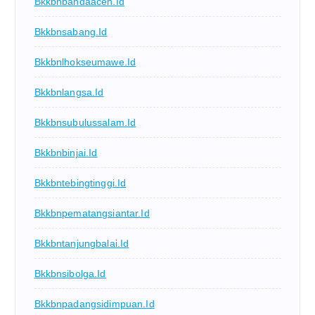
Bkkbnbandaaceh.id
Bkkbnsabang.id
Bkkbnlhokseumawe.id
Bkkbnlangsa.id
Bkkbnsubulussalam.id
Bkkbnbinjai.id
Bkkbntebingtinggi.id
Bkkbnpematangsiantar.id
Bkkbntanjungbalai.id
Bkkbnsibolga.id
Bkkbnpadangsidimpuan.id