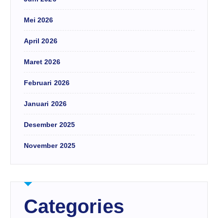
Mei 2026
April 2026
Maret 2026
Februari 2026
Januari 2026
Desember 2025
November 2025
Categories