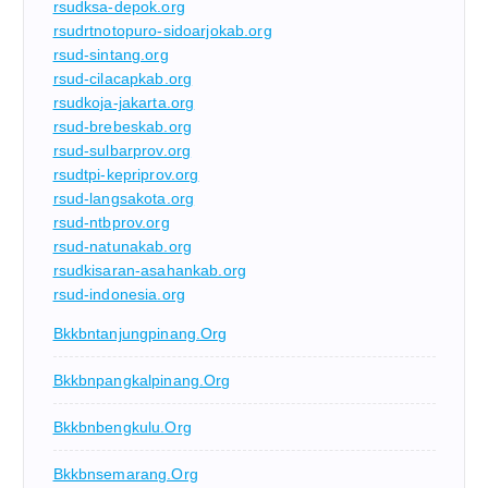
rsudksa-depok.org
rsudrtnotopuro-sidoarjokab.org
rsud-sintang.org
rsud-cilacapkab.org
rsudkoja-jakarta.org
rsud-brebeskab.org
rsud-sulbarprov.org
rsudtpi-kepriprov.org
rsud-langsakota.org
rsud-ntbprov.org
rsud-natunakab.org
rsudkisaran-asahankab.org
rsud-indonesia.org
Bkkbntanjungpinang.org
Bkkbnpangkalpinang.org
Bkkbnbengkulu.org
Bkkbnsemarang.org