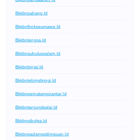
Bkkbnsabang.id
Bkkbnlhokseumawe.id
Bkkbnlangsa.id
Bkkbnsubulussalam.id
Bkkbnbinjai.id
Bkkbntebingtinggi.id
Bkkbnpematangsiantar.id
Bkkbntanjungbalai.id
Bkkbnsibolga.id
Bkkbnpadangsidimpuan.id