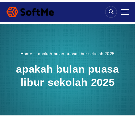
S
k
i
p
t
o
c
o
Home
apakah bulan puasa libur sekolah 2025
n
t
apakah bulan puasa
e
n
libur sekolah 2025
t