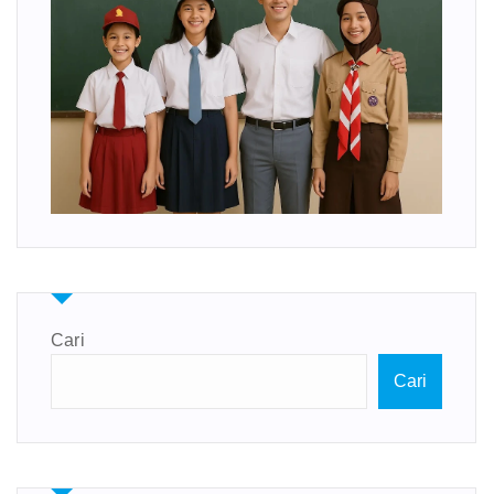
Cari
Cari