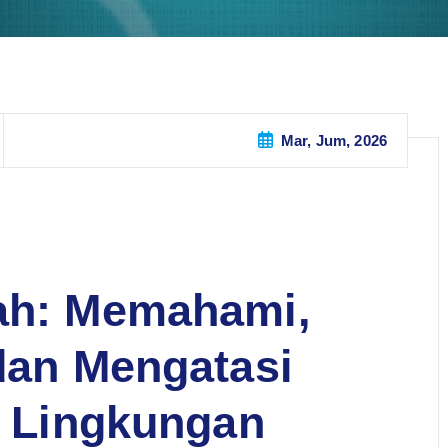
Mar, Jum, 2026
lah: Memahami,
 dan Mengatasi
i Lingkungan