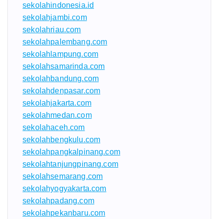
sekolahindonesia.id
sekolahjambi.com
sekolahriau.com
sekolahpalembang.com
sekolahlampung.com
sekolahsamarinda.com
sekolahbandung.com
sekolahdenpasar.com
sekolahjakarta.com
sekolahmedan.com
sekolahaceh.com
sekolahbengkulu.com
sekolahpangkalpinang.com
sekolahtanjungpinang.com
sekolahsemarang.com
sekolahyogyakarta.com
sekolahpadang.com
sekolahpekanbaru.com