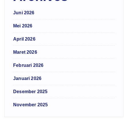
Juni 2026
Mei 2026
April 2026
Maret 2026
Februari 2026
Januari 2026
Desember 2025
November 2025