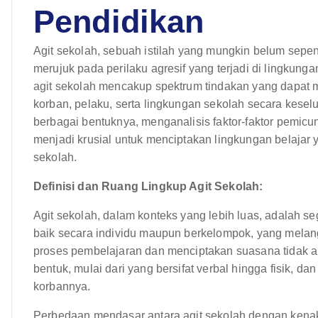
Pendidikan
Agit sekolah, sebuah istilah yang mungkin belum sepe
merujuk pada perilaku agresif yang terjadi di lingkung
agit sekolah mencakup spektrum tindakan yang dapat me
korban, pelaku, serta lingkungan sekolah secara kesel
berbagai bentuknya, menganalisis faktor-faktor pemic
menjadi krusial untuk menciptakan lingkungan belajar
sekolah.
Definisi dan Ruang Lingkup Agit Sekolah:
Agit sekolah, dalam konteks yang lebih luas, adalah se
baik secara individu maupun berkelompok, yang melan
proses pembelajaran dan menciptakan suasana tidak am
bentuk, mulai dari yang bersifat verbal hingga fisik, d
korbannya.
Perbedaan mendasar antara agit sekolah dengan kenakal