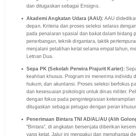
dan ditugaskan sebagai Ensigns.
Akademi Angkatan Udara (AAU):
AAU didedikas
depan. Kriteria dan proses seleksi selaras deng
pada penalaran spasial dan bakat dalam bidang 
penerbangan, teknik dirgantara, taktik pertemp
menjalani pelatihan ketat selama empat tahun, m
Letnan Dua.
Sepa PK (Sekolah Perwira Prajurit Karier):
Sepa
keahlian khusus. Program ini menerima individu d
hukum, dan akuntansi. Proses seleksi berfokus pa
dan kesesuaian psikologis untuk dinas militer. Pel
dengan fokus pada pengintegrasian keterampilan p
ditugaskan sebagai petugas dengan peran khusus
Penerimaan Bintara TNI AD/AL/AU (Alih Golon
“Bintara”, di angkatan bersenjata diberikan kese
yang ketat. Jalur ini mengakui dan menghargai 