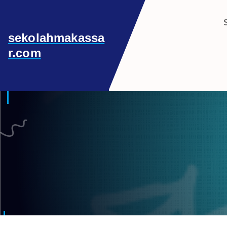
S
k
i
sekolahmakassa
p
r.com
t
o
c
o
n
t
e
n
t