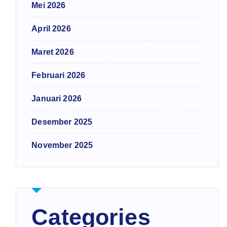
Mei 2026
April 2026
Maret 2026
Februari 2026
Januari 2026
Desember 2025
November 2025
Categories