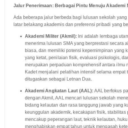
Jalur Penerimaan: Berbagai Pintu Menuju Akademi M
Ada beberapa jalur berbeda bagi lulusan sekolah yang b
latar belakang akademis dan preferensi pribadi yang b
Akademi Militer (Akmil):
Ini adalah lembaga utam
menerima lulusan SMA yang berprestasi secara 
biasa, dan memiliki potensi kepemimpinan yang kua
yang ketat, penilaian fisik, evaluasi psikologis,
merupakan perpaduan komprehensif antara ilmu mi
Kadet menjalani pelatihan intensif selama empat
ditugaskan sebagai Letnan Dua.
Akademi Angkatan Laut (AAL):
AAL berfokus pa
dengan Akmil, AAL mencari lulusan sekolah menen
bidang kelautan dan rasa tanggung jawab yang k
keunggulan akademik, kecakapan fisik, stabilita
mencakup peperangan laut, teknik kelautan, huku
menghabiskan empat tahun untuk mengasah keter