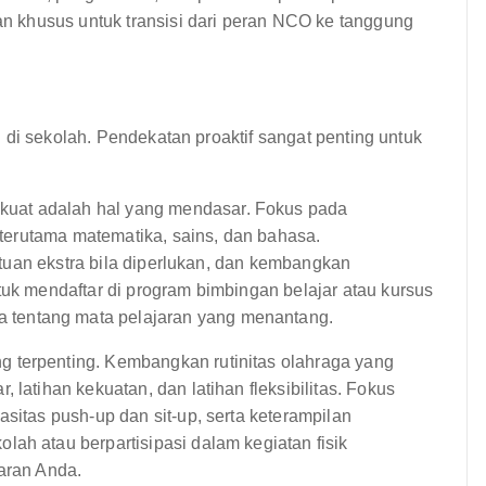
han khusus untuk transisi dari peran NCO ke tanggung
 di sekolah. Pendekatan proaktif sangat penting untuk
kuat adalah hal yang mendasar. Fokus pada
, terutama matematika, sains, dan bahasa.
antuan ekstra bila diperlukan, dan kembangkan
tuk mendaftar di program bimbingan belajar atau kursus
tentang mata pelajaran yang menantang.
g terpenting. Kembangkan rutinitas olahraga yang
 latihan kekuatan, dan latihan fleksibilitas. Fokus
sitas push-up dan sit-up, serta keterampilan
ah atau berpartisipasi dalam kegiatan fisik
garan Anda.