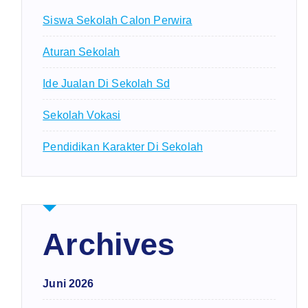
Siswa Sekolah Calon Perwira
Aturan Sekolah
Ide Jualan Di Sekolah Sd
Sekolah Vokasi
Pendidikan Karakter Di Sekolah
Archives
Juni 2026