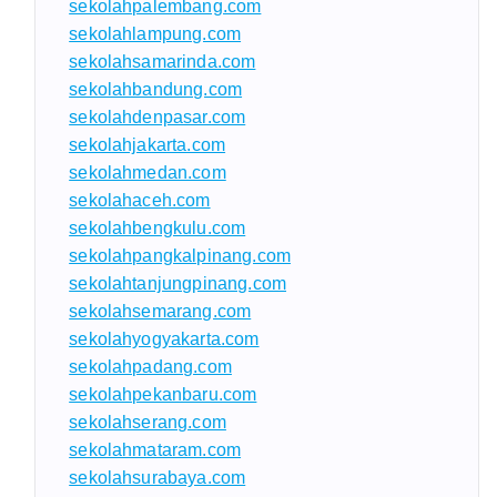
sekolahpalembang.com
sekolahlampung.com
sekolahsamarinda.com
sekolahbandung.com
sekolahdenpasar.com
sekolahjakarta.com
sekolahmedan.com
sekolahaceh.com
sekolahbengkulu.com
sekolahpangkalpinang.com
sekolahtanjungpinang.com
sekolahsemarang.com
sekolahyogyakarta.com
sekolahpadang.com
sekolahpekanbaru.com
sekolahserang.com
sekolahmataram.com
sekolahsurabaya.com