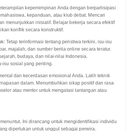
erampilan kepemimpinan Anda dengan berpartisipasi
si mahasiswa, kepanduan, atau klub debat. Mencari
menunjukkan inisiatif. Belajar bekerja secara efektif
an konflik secara konstruktif.
n:
Tetap terinformasi tentang peristiwa terkini, isu-isu
ar, majalah, dan sumber berita online secara teratur.
rah, budaya, dan nilai-nilai Indonesia.
-isu sosial yang penting.
ntal dan kecerdasan emosional Anda. Latih teknik
pernapasan dalam. Menumbuhkan sikap positif dan rasa
onselor atau mentor untuk mengatasi tantangan atau
 menuntut. Ini dirancang untuk mengidentifikasi individu
yang diperlukan untuk unggul sebagai perwira.