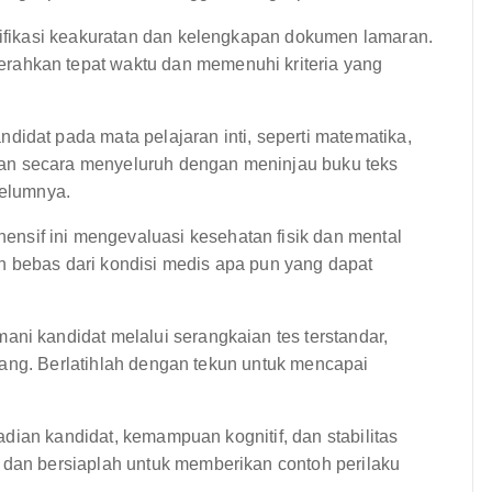
rifikasi keakuratan dan kelengkapan dokumen lamaran.
rahkan tepat waktu dan memenuhi kriteria yang
didat pada mata pelajaran inti, seperti matematika,
an secara menyeluruh dengan meninjau buku teks
belumnya.
nsif ini mengevaluasi kesehatan fisik dan mental
n bebas dari kondisi medis apa pun yang dapat
ani kandidat melalui serangkaian tes terstandar,
renang. Berlatihlah dengan tekun untuk mencapai
ibadian kandidat, kemampuan kognitif, dan stabilitas
, dan bersiaplah untuk memberikan contoh perilaku